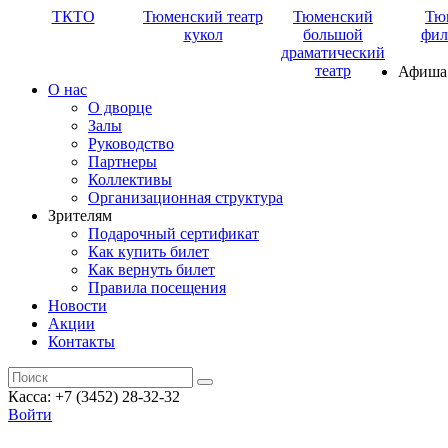
ТКТО
Тюменский театр
Тюменский
Тю
кукол
большой
фил
драматический
театр
Афиша
О нас
О дворце
Залы
Руководство
Партнеры
Коллективы
Организационная структура
Зрителям
Подарочный сертификат
Как купить билет
Как вернуть билет
Правила посещения
Новости
Акции
Контакты
Касса: +7 (3452)
28-32-32
Войти