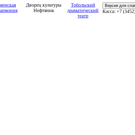
менская
Дворец культуры
Тобольский
Версия для сл
армония
Нефтяник
драматический
Касса: +7 (3452
театр