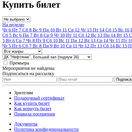
Купить билет
На неделю
Чт
6
Пт
7
Сб
8
Вс
9
Пн
10
Вт
11
Ср
12
Чт
13
Пт
14
Сб
15
Вс
16
Сб
5
Вс
6
Пн
7
Вт
8
Ср
9
Чт
10
Пт
11
Сб
12
Вс
13
Пн
14
Вт
15
С
5
Вт
6
Ср
7
Чт
8
Пт
9
Сб
10
Вс
11
Пн
12
Вт
13
Ср
14
Чт
15
Пт
1
Чт
5
Пт
6
Сб
7
Вс
8
Пн
9
Вт
10
Ср
11
Чт
12
Пт
13
Сб
14
Вс
15
П
Премьера
Мероприятия не найдены
Подписаться на рассылку
Зрителям
Подарочный сертификат
Как купить билет
Как вернуть билет
Правила посещения
Документы
Политика конфиденциальности