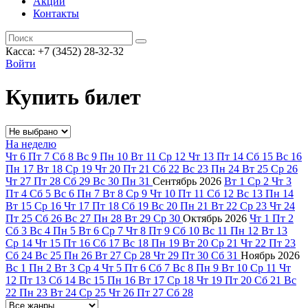
Акции
Контакты
Касса: +7 (3452)
28-32-32
Войти
Купить билет
На неделю
Чт
6
Пт
7
Сб
8
Вс
9
Пн
10
Вт
11
Ср
12
Чт
13
Пт
14
Сб
15
Вс
16
Пн
17
Вт
18
Ср
19
Чт
20
Пт
21
Сб
22
Вс
23
Пн
24
Вт
25
Ср
26
Чт
27
Пт
28
Сб
29
Вс
30
Пн
31
Сентябрь
2026
Вт
1
Ср
2
Чт
3
Пт
4
Сб
5
Вс
6
Пн
7
Вт
8
Ср
9
Чт
10
Пт
11
Сб
12
Вс
13
Пн
14
Вт
15
Ср
16
Чт
17
Пт
18
Сб
19
Вс
20
Пн
21
Вт
22
Ср
23
Чт
24
Пт
25
Сб
26
Вс
27
Пн
28
Вт
29
Ср
30
Октябрь
2026
Чт
1
Пт
2
Сб
3
Вс
4
Пн
5
Вт
6
Ср
7
Чт
8
Пт
9
Сб
10
Вс
11
Пн
12
Вт
13
Ср
14
Чт
15
Пт
16
Сб
17
Вс
18
Пн
19
Вт
20
Ср
21
Чт
22
Пт
23
Сб
24
Вс
25
Пн
26
Вт
27
Ср
28
Чт
29
Пт
30
Сб
31
Ноябрь
2026
Вс
1
Пн
2
Вт
3
Ср
4
Чт
5
Пт
6
Сб
7
Вс
8
Пн
9
Вт
10
Ср
11
Чт
12
Пт
13
Сб
14
Вс
15
Пн
16
Вт
17
Ср
18
Чт
19
Пт
20
Сб
21
Вс
22
Пн
23
Вт
24
Ср
25
Чт
26
Пт
27
Сб
28