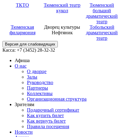
ТКТО
Тюменский театр
Тюменский
кукол
большой
драматический
театр
Тюменская
Дворец культуры
Тобольский
филармония
Нефтяник
драматический
театр
Версия для слабовидящих
Касса: +7 (3452)
28-32-32
Афиша
О нас
О дворце
Залы
Руководство
Партнеры
Коллективы
Организационная структура
Зрителям
Подарочный сертификат
Как купить билет
Как вернуть билет
Правила посещения
Новости