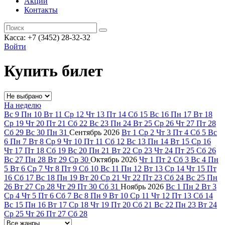
Акции
Контакты
Касса: +7 (3452)
28-32-32
Войти
Купить билет
На неделю
Вс
9
Пн
10
Вт
11
Ср
12
Чт
13
Пт
14
Сб
15
Вс
16
Пн
17
Вт
18
Ср
19
Чт
20
Пт
21
Сб
22
Вс
23
Пн
24
Вт
25
Ср
26
Чт
27
Пт
28
Сб
29
Вс
30
Пн
31
Сентябрь
2026
Вт
1
Ср
2
Чт
3
Пт
4
Сб
5
Вс
6
Пн
7
Вт
8
Ср
9
Чт
10
Пт
11
Сб
12
Вс
13
Пн
14
Вт
15
Ср
16
Чт
17
Пт
18
Сб
19
Вс
20
Пн
21
Вт
22
Ср
23
Чт
24
Пт
25
Сб
26
Вс
27
Пн
28
Вт
29
Ср
30
Октябрь
2026
Чт
1
Пт
2
Сб
3
Вс
4
Пн
5
Вт
6
Ср
7
Чт
8
Пт
9
Сб
10
Вс
11
Пн
12
Вт
13
Ср
14
Чт
15
Пт
16
Сб
17
Вс
18
Пн
19
Вт
20
Ср
21
Чт
22
Пт
23
Сб
24
Вс
25
Пн
26
Вт
27
Ср
28
Чт
29
Пт
30
Сб
31
Ноябрь
2026
Вс
1
Пн
2
Вт
3
Ср
4
Чт
5
Пт
6
Сб
7
Вс
8
Пн
9
Вт
10
Ср
11
Чт
12
Пт
13
Сб
14
Вс
15
Пн
16
Вт
17
Ср
18
Чт
19
Пт
20
Сб
21
Вс
22
Пн
23
Вт
24
Ср
25
Чт
26
Пт
27
Сб
28