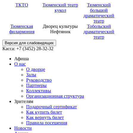
ТКТО
Тюменский театр
Тюменский
кукол
большой
драматический
театр
Тюменская
Дворец культуры
Тобольский
филармония
Нефтяник
драматический
театр
Версия для слабовидящих
Касса: +7 (3452)
28-32-32
Афиша
О нас
О дворце
Залы
Руководство
Партнеры
Коллективы
Организационная структура
Зрителям
Подарочный сертификат
Как купить билет
Как вернуть билет
Правила посещения
Новости