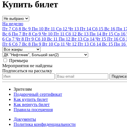
Купить билет
На неделю
Пт
7
Сб
8
Вс
9
Пн
10
Вт
11
Ср
12
Чт
13
Пт
14
Сб
15
Вс
16
Пн
1
Вс
6
Пн
7
Вт
8
Ср
9
Чт
10
Пт
11
Сб
12
Вс
13
Пн
14
Вт
15
Ср
16
6
Ср
7
Чт
8
Пт
9
Сб
10
Вс
11
Пн
12
Вт
13
Ср
14
Чт
15
Пт
16
Сб
Пт
6
Сб
7
Вс
8
Пн
9
Вт
10
Ср
11
Чт
12
Пт
13
Сб
14
Вс
15
Пн
16
Премьера
Мероприятия не найдены
Подписаться на рассылку
Зрителям
Подарочный сертификат
Как купить билет
Как вернуть билет
Правила посещения
Документы
Политика конфиденциальности