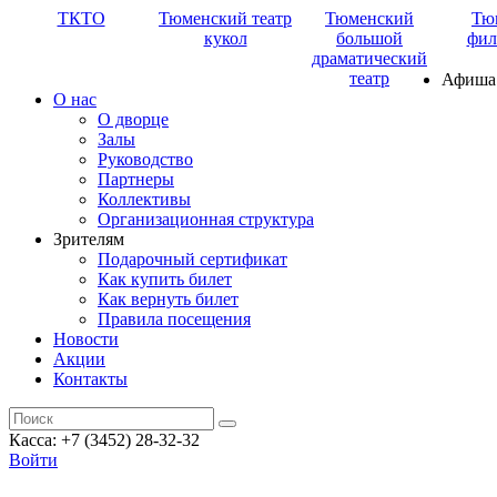
ТКТО
Тюменский театр
Тюменский
Тю
кукол
большой
фил
драматический
театр
Афиша
О нас
О дворце
Залы
Руководство
Партнеры
Коллективы
Организационная структура
Зрителям
Подарочный сертификат
Как купить билет
Как вернуть билет
Правила посещения
Новости
Акции
Контакты
Касса: +7 (3452)
28-32-32
Войти