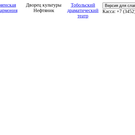
менская
Дворец культуры
Тобольский
Версия для сл
армония
Нефтяник
драматический
Касса: +7 (3452
театр