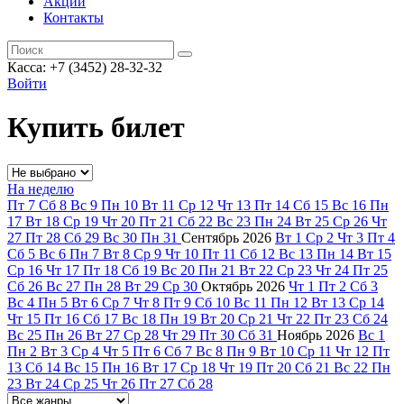
Акции
Контакты
Касса: +7 (3452)
28-32-32
Войти
Купить билет
На неделю
Пт
7
Сб
8
Вс
9
Пн
10
Вт
11
Ср
12
Чт
13
Пт
14
Сб
15
Вс
16
Пн
17
Вт
18
Ср
19
Чт
20
Пт
21
Сб
22
Вс
23
Пн
24
Вт
25
Ср
26
Чт
27
Пт
28
Сб
29
Вс
30
Пн
31
Сентябрь
2026
Вт
1
Ср
2
Чт
3
Пт
4
Сб
5
Вс
6
Пн
7
Вт
8
Ср
9
Чт
10
Пт
11
Сб
12
Вс
13
Пн
14
Вт
15
Ср
16
Чт
17
Пт
18
Сб
19
Вс
20
Пн
21
Вт
22
Ср
23
Чт
24
Пт
25
Сб
26
Вс
27
Пн
28
Вт
29
Ср
30
Октябрь
2026
Чт
1
Пт
2
Сб
3
Вс
4
Пн
5
Вт
6
Ср
7
Чт
8
Пт
9
Сб
10
Вс
11
Пн
12
Вт
13
Ср
14
Чт
15
Пт
16
Сб
17
Вс
18
Пн
19
Вт
20
Ср
21
Чт
22
Пт
23
Сб
24
Вс
25
Пн
26
Вт
27
Ср
28
Чт
29
Пт
30
Сб
31
Ноябрь
2026
Вс
1
Пн
2
Вт
3
Ср
4
Чт
5
Пт
6
Сб
7
Вс
8
Пн
9
Вт
10
Ср
11
Чт
12
Пт
13
Сб
14
Вс
15
Пн
16
Вт
17
Ср
18
Чт
19
Пт
20
Сб
21
Вс
22
Пн
23
Вт
24
Ср
25
Чт
26
Пт
27
Сб
28