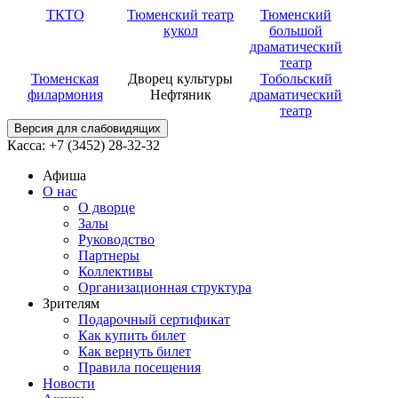
ТКТО
Тюменский театр
Тюменский
кукол
большой
драматический
театр
Тюменская
Дворец культуры
Тобольский
филармония
Нефтяник
драматический
театр
Версия для слабовидящих
Касса: +7 (3452)
28-32-32
Афиша
О нас
О дворце
Залы
Руководство
Партнеры
Коллективы
Организационная структура
Зрителям
Подарочный сертификат
Как купить билет
Как вернуть билет
Правила посещения
Новости