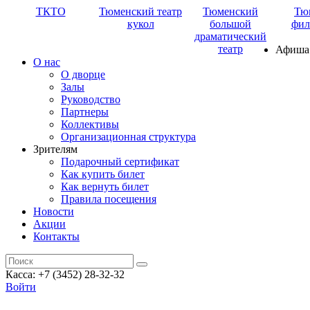
ТКТО
Тюменский театр
Тюменский
Тю
кукол
большой
фил
драматический
театр
Афиша
О нас
О дворце
Залы
Руководство
Партнеры
Коллективы
Организационная структура
Зрителям
Подарочный сертификат
Как купить билет
Как вернуть билет
Правила посещения
Новости
Акции
Контакты
Касса: +7 (3452)
28-32-32
Войти