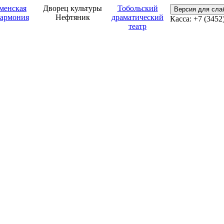
менская
Дворец культуры
Тобольский
Версия для сл
армония
Нефтяник
драматический
Касса: +7 (3452
театр