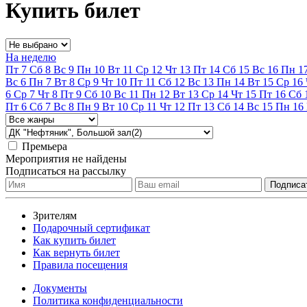
Купить билет
На неделю
Пт
7
Сб
8
Вс
9
Пн
10
Вт
11
Ср
12
Чт
13
Пт
14
Сб
15
Вс
16
Пн
1
Вс
6
Пн
7
Вт
8
Ср
9
Чт
10
Пт
11
Сб
12
Вс
13
Пн
14
Вт
15
Ср
16
6
Ср
7
Чт
8
Пт
9
Сб
10
Вс
11
Пн
12
Вт
13
Ср
14
Чт
15
Пт
16
Сб
Пт
6
Сб
7
Вс
8
Пн
9
Вт
10
Ср
11
Чт
12
Пт
13
Сб
14
Вс
15
Пн
16
Премьера
Мероприятия не найдены
Подписаться на рассылку
Зрителям
Подарочный сертификат
Как купить билет
Как вернуть билет
Правила посещения
Документы
Политика конфиденциальности