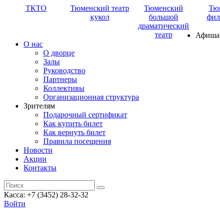
ТКТО
Тюменский театр
Тюменский
Тю
кукол
большой
фил
драматический
театр
Афиша
О нас
О дворце
Залы
Руководство
Партнеры
Коллективы
Организационная структура
Зрителям
Подарочный сертификат
Как купить билет
Как вернуть билет
Правила посещения
Новости
Акции
Контакты
Касса: +7 (3452)
28-32-32
Войти