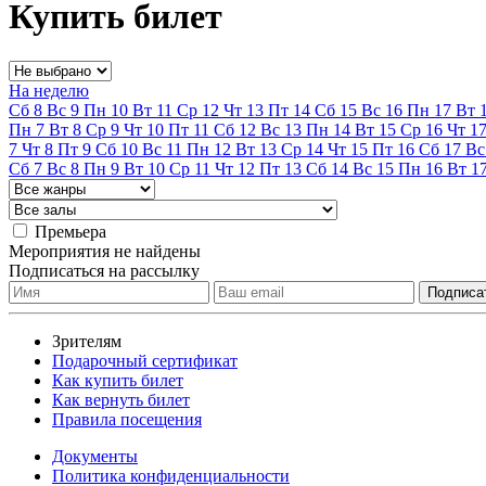
Купить билет
На неделю
Сб
8
Вс
9
Пн
10
Вт
11
Ср
12
Чт
13
Пт
14
Сб
15
Вс
16
Пн
17
Вт
Пн
7
Вт
8
Ср
9
Чт
10
Пт
11
Сб
12
Вс
13
Пн
14
Вт
15
Ср
16
Чт
1
7
Чт
8
Пт
9
Сб
10
Вс
11
Пн
12
Вт
13
Ср
14
Чт
15
Пт
16
Сб
17
Вс
Сб
7
Вс
8
Пн
9
Вт
10
Ср
11
Чт
12
Пт
13
Сб
14
Вс
15
Пн
16
Вт
1
Премьера
Мероприятия не найдены
Подписаться на рассылку
Зрителям
Подарочный сертификат
Как купить билет
Как вернуть билет
Правила посещения
Документы
Политика конфиденциальности