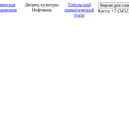
менская
Дворец культуры
Тобольский
Версия для сл
армония
Нефтяник
драматический
Касса: +7 (3452
театр