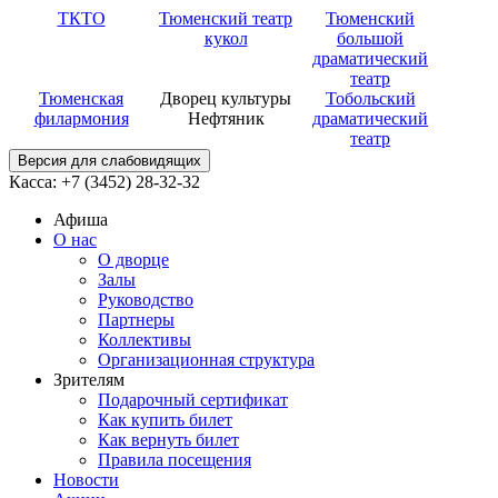
ТКТО
Тюменский театр
Тюменский
кукол
большой
драматический
театр
Тюменская
Дворец культуры
Тобольский
филармония
Нефтяник
драматический
театр
Версия для слабовидящих
Касса: +7 (3452)
28-32-32
Афиша
О нас
О дворце
Залы
Руководство
Партнеры
Коллективы
Организационная структура
Зрителям
Подарочный сертификат
Как купить билет
Как вернуть билет
Правила посещения
Новости