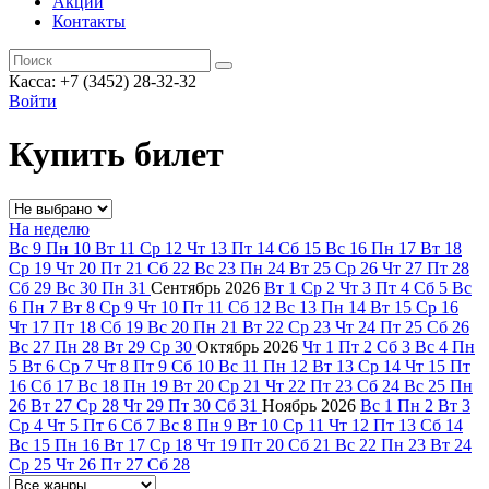
Акции
Контакты
Касса: +7 (3452)
28-32-32
Войти
Купить билет
На неделю
Вс
9
Пн
10
Вт
11
Ср
12
Чт
13
Пт
14
Сб
15
Вс
16
Пн
17
Вт
18
Ср
19
Чт
20
Пт
21
Сб
22
Вс
23
Пн
24
Вт
25
Ср
26
Чт
27
Пт
28
Сб
29
Вс
30
Пн
31
Сентябрь
2026
Вт
1
Ср
2
Чт
3
Пт
4
Сб
5
Вс
6
Пн
7
Вт
8
Ср
9
Чт
10
Пт
11
Сб
12
Вс
13
Пн
14
Вт
15
Ср
16
Чт
17
Пт
18
Сб
19
Вс
20
Пн
21
Вт
22
Ср
23
Чт
24
Пт
25
Сб
26
Вс
27
Пн
28
Вт
29
Ср
30
Октябрь
2026
Чт
1
Пт
2
Сб
3
Вс
4
Пн
5
Вт
6
Ср
7
Чт
8
Пт
9
Сб
10
Вс
11
Пн
12
Вт
13
Ср
14
Чт
15
Пт
16
Сб
17
Вс
18
Пн
19
Вт
20
Ср
21
Чт
22
Пт
23
Сб
24
Вс
25
Пн
26
Вт
27
Ср
28
Чт
29
Пт
30
Сб
31
Ноябрь
2026
Вс
1
Пн
2
Вт
3
Ср
4
Чт
5
Пт
6
Сб
7
Вс
8
Пн
9
Вт
10
Ср
11
Чт
12
Пт
13
Сб
14
Вс
15
Пн
16
Вт
17
Ср
18
Чт
19
Пт
20
Сб
21
Вс
22
Пн
23
Вт
24
Ср
25
Чт
26
Пт
27
Сб
28