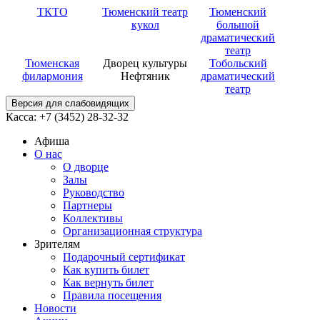
ТКТО
Тюменский театр
Тюменский
кукол
большой
драматический
театр
Тюменская
Дворец культуры
Тобольский
филармония
Нефтяник
драматический
театр
Версия для слабовидящих
Касса: +7 (3452)
28-32-32
Афиша
О нас
О дворце
Залы
Руководство
Партнеры
Коллективы
Организационная структура
Зрителям
Подарочный сертификат
Как купить билет
Как вернуть билет
Правила посещения
Новости