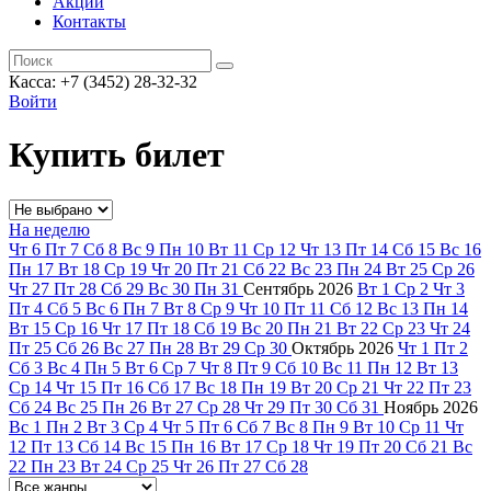
Акции
Контакты
Касса: +7 (3452)
28-32-32
Войти
Купить билет
На неделю
Чт
6
Пт
7
Сб
8
Вс
9
Пн
10
Вт
11
Ср
12
Чт
13
Пт
14
Сб
15
Вс
16
Пн
17
Вт
18
Ср
19
Чт
20
Пт
21
Сб
22
Вс
23
Пн
24
Вт
25
Ср
26
Чт
27
Пт
28
Сб
29
Вс
30
Пн
31
Сентябрь
2026
Вт
1
Ср
2
Чт
3
Пт
4
Сб
5
Вс
6
Пн
7
Вт
8
Ср
9
Чт
10
Пт
11
Сб
12
Вс
13
Пн
14
Вт
15
Ср
16
Чт
17
Пт
18
Сб
19
Вс
20
Пн
21
Вт
22
Ср
23
Чт
24
Пт
25
Сб
26
Вс
27
Пн
28
Вт
29
Ср
30
Октябрь
2026
Чт
1
Пт
2
Сб
3
Вс
4
Пн
5
Вт
6
Ср
7
Чт
8
Пт
9
Сб
10
Вс
11
Пн
12
Вт
13
Ср
14
Чт
15
Пт
16
Сб
17
Вс
18
Пн
19
Вт
20
Ср
21
Чт
22
Пт
23
Сб
24
Вс
25
Пн
26
Вт
27
Ср
28
Чт
29
Пт
30
Сб
31
Ноябрь
2026
Вс
1
Пн
2
Вт
3
Ср
4
Чт
5
Пт
6
Сб
7
Вс
8
Пн
9
Вт
10
Ср
11
Чт
12
Пт
13
Сб
14
Вс
15
Пн
16
Вт
17
Ср
18
Чт
19
Пт
20
Сб
21
Вс
22
Пн
23
Вт
24
Ср
25
Чт
26
Пт
27
Сб
28