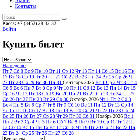
Акции
Контакты
Касса: +7 (3452)
28-32-32
Войти
Купить билет
На неделю
Пт
7
Сб
8
Вс
9
Пн
10
Вт
11
Ср
12
Чт
13
Пт
14
Сб
15
Вс
16
Пн
17
Вт
18
Ср
19
Чт
20
Пт
21
Сб
22
Вс
23
Пн
24
Вт
25
Ср
26
Чт
27
Пт
28
Сб
29
Вс
30
Пн
31
Сентябрь
2026
Вт
1
Ср
2
Чт
3
Пт
4
Сб
5
Вс
6
Пн
7
Вт
8
Ср
9
Чт
10
Пт
11
Сб
12
Вс
13
Пн
14
Вт
15
Ср
16
Чт
17
Пт
18
Сб
19
Вс
20
Пн
21
Вт
22
Ср
23
Чт
24
Пт
25
Сб
26
Вс
27
Пн
28
Вт
29
Ср
30
Октябрь
2026
Чт
1
Пт
2
Сб
3
Вс
4
Пн
5
Вт
6
Ср
7
Чт
8
Пт
9
Сб
10
Вс
11
Пн
12
Вт
13
Ср
14
Чт
15
Пт
16
Сб
17
Вс
18
Пн
19
Вт
20
Ср
21
Чт
22
Пт
23
Сб
24
Вс
25
Пн
26
Вт
27
Ср
28
Чт
29
Пт
30
Сб
31
Ноябрь
2026
Вс
1
Пн
2
Вт
3
Ср
4
Чт
5
Пт
6
Сб
7
Вс
8
Пн
9
Вт
10
Ср
11
Чт
12
Пт
13
Сб
14
Вс
15
Пн
16
Вт
17
Ср
18
Чт
19
Пт
20
Сб
21
Вс
22
Пн
23
Вт
24
Ср
25
Чт
26
Пт
27
Сб
28