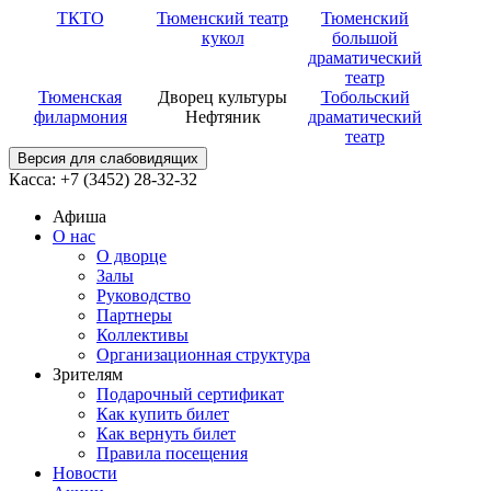
ТКТО
Тюменский театр
Тюменский
кукол
большой
драматический
театр
Тюменская
Дворец культуры
Тобольский
филармония
Нефтяник
драматический
театр
Версия для слабовидящих
Касса: +7 (3452)
28-32-32
Афиша
О нас
О дворце
Залы
Руководство
Партнеры
Коллективы
Организационная структура
Зрителям
Подарочный сертификат
Как купить билет
Как вернуть билет
Правила посещения
Новости