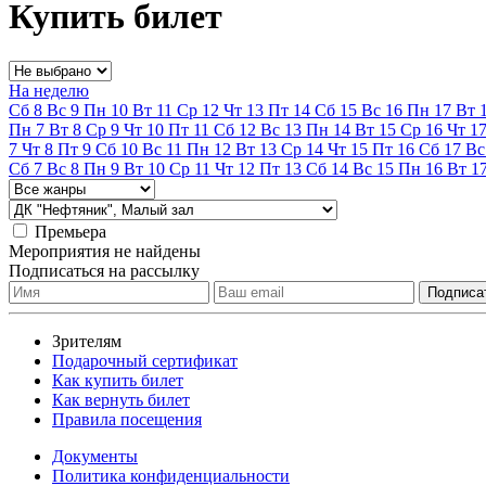
Купить билет
На неделю
Сб
8
Вс
9
Пн
10
Вт
11
Ср
12
Чт
13
Пт
14
Сб
15
Вс
16
Пн
17
Вт
Пн
7
Вт
8
Ср
9
Чт
10
Пт
11
Сб
12
Вс
13
Пн
14
Вт
15
Ср
16
Чт
1
7
Чт
8
Пт
9
Сб
10
Вс
11
Пн
12
Вт
13
Ср
14
Чт
15
Пт
16
Сб
17
Вс
Сб
7
Вс
8
Пн
9
Вт
10
Ср
11
Чт
12
Пт
13
Сб
14
Вс
15
Пн
16
Вт
1
Премьера
Мероприятия не найдены
Подписаться на рассылку
Зрителям
Подарочный сертификат
Как купить билет
Как вернуть билет
Правила посещения
Документы
Политика конфиденциальности