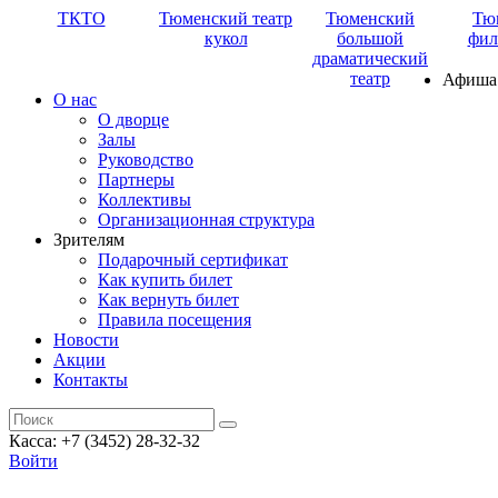
ТКТО
Тюменский театр
Тюменский
Тю
кукол
большой
фил
драматический
театр
Афиша
О нас
О дворце
Залы
Руководство
Партнеры
Коллективы
Организационная структура
Зрителям
Подарочный сертификат
Как купить билет
Как вернуть билет
Правила посещения
Новости
Акции
Контакты
Касса: +7 (3452)
28-32-32
Войти