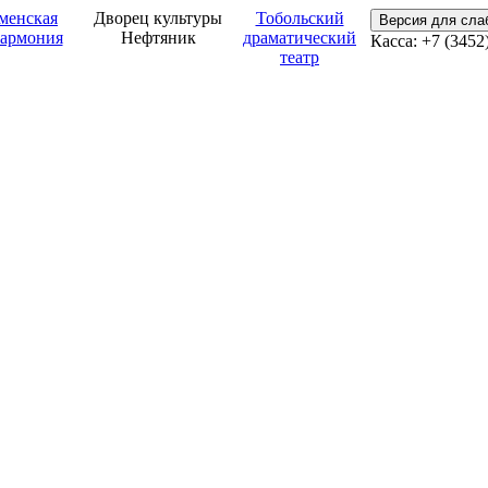
менская
Дворец культуры
Тобольский
Версия для сл
армония
Нефтяник
драматический
Касса: +7 (3452
театр