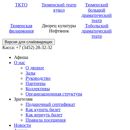
ТКТО
Тюменский театр
Тюменский
кукол
большой
драматический
театр
Тюменская
Дворец культуры
Тобольский
филармония
Нефтяник
драматический
театр
Версия для слабовидящих
Касса: +7 (3452)
28-32-32
Афиша
О нас
О дворце
Залы
Руководство
Партнеры
Коллективы
Организационная структура
Зрителям
Подарочный сертификат
Как купить билет
Как вернуть билет
Правила посещения
Новости