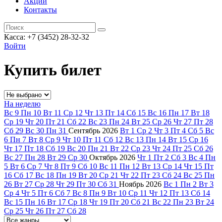
Акции
Контакты
Касса: +7 (3452)
28-32-32
Войти
Купить билет
На неделю
Вс
9
Пн
10
Вт
11
Ср
12
Чт
13
Пт
14
Сб
15
Вс
16
Пн
17
Вт
18
Ср
19
Чт
20
Пт
21
Сб
22
Вс
23
Пн
24
Вт
25
Ср
26
Чт
27
Пт
28
Сб
29
Вс
30
Пн
31
Сентябрь
2026
Вт
1
Ср
2
Чт
3
Пт
4
Сб
5
Вс
6
Пн
7
Вт
8
Ср
9
Чт
10
Пт
11
Сб
12
Вс
13
Пн
14
Вт
15
Ср
16
Чт
17
Пт
18
Сб
19
Вс
20
Пн
21
Вт
22
Ср
23
Чт
24
Пт
25
Сб
26
Вс
27
Пн
28
Вт
29
Ср
30
Октябрь
2026
Чт
1
Пт
2
Сб
3
Вс
4
Пн
5
Вт
6
Ср
7
Чт
8
Пт
9
Сб
10
Вс
11
Пн
12
Вт
13
Ср
14
Чт
15
Пт
16
Сб
17
Вс
18
Пн
19
Вт
20
Ср
21
Чт
22
Пт
23
Сб
24
Вс
25
Пн
26
Вт
27
Ср
28
Чт
29
Пт
30
Сб
31
Ноябрь
2026
Вс
1
Пн
2
Вт
3
Ср
4
Чт
5
Пт
6
Сб
7
Вс
8
Пн
9
Вт
10
Ср
11
Чт
12
Пт
13
Сб
14
Вс
15
Пн
16
Вт
17
Ср
18
Чт
19
Пт
20
Сб
21
Вс
22
Пн
23
Вт
24
Ср
25
Чт
26
Пт
27
Сб
28