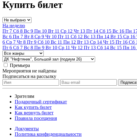
Купить билет
На неделю
Пт
7
Сб
8
Вс
9
Пн
10
Вт
11
Ср
12
Чт
13
Пт
14
Сб
15
Вс
16
Пн
1
Вс
6
Пн
7
Вт
8
Ср
9
Чт
10
Пт
11
Сб
12
Вс
13
Пн
14
Вт
15
Ср
16
6
Ср
7
Чт
8
Пт
9
Сб
10
Вс
11
Пн
12
Вт
13
Ср
14
Чт
15
Пт
16
Сб
Пт
6
Сб
7
Вс
8
Пн
9
Вт
10
Ср
11
Чт
12
Пт
13
Сб
14
Вс
15
Пн
16
Премьера
Мероприятия не найдены
Подписаться на рассылку
Зрителям
Подарочный сертификат
Как купить билет
Как вернуть билет
Правила посещения
Документы
Политика конфиденциальности