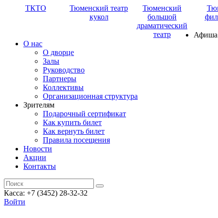
ТКТО
Тюменский театр
Тюменский
Тю
кукол
большой
фил
драматический
театр
Афиша
О нас
О дворце
Залы
Руководство
Партнеры
Коллективы
Организационная структура
Зрителям
Подарочный сертификат
Как купить билет
Как вернуть билет
Правила посещения
Новости
Акции
Контакты
Касса: +7 (3452)
28-32-32
Войти