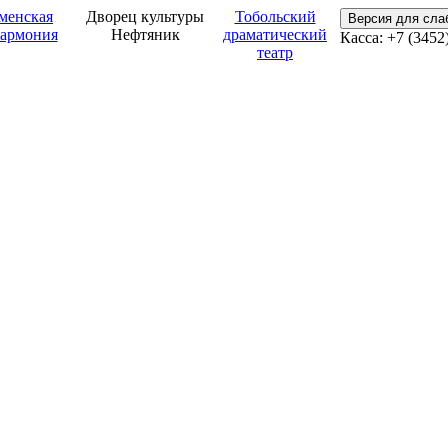
менская
Дворец культуры
Тобольский
Версия для сл
армония
Нефтяник
драматический
Касса: +7 (3452
театр