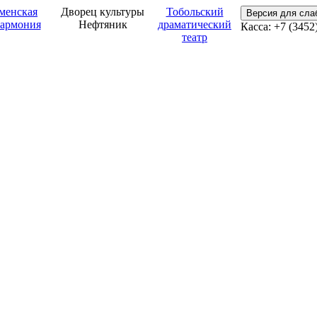
менская
Дворец культуры
Тобольский
Версия для сл
армония
Нефтяник
драматический
Касса: +7 (3452
театр