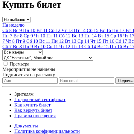
Купить билет
На неделю
Сб
8
Вс
9
Пн
10
Вт
11
Ср
12
Чт
13
Пт
14
Сб
15
Вс
16
Пн
17
Вт
Пн
7
Вт
8
Ср
9
Чт
10
Пт
11
Сб
12
Вс
13
Пн
14
Вт
15
Ср
16
Чт
1
7
Чт
8
Пт
9
Сб
10
Вс
11
Пн
12
Вт
13
Ср
14
Чт
15
Пт
16
Сб
17
Вс
Сб
7
Вс
8
Пн
9
Вт
10
Ср
11
Чт
12
Пт
13
Сб
14
Вс
15
Пн
16
Вт
1
Премьера
Мероприятия не найдены
Подписаться на рассылку
Зрителям
Подарочный сертификат
Как купить билет
Как вернуть билет
Правила посещения
Документы
Политика конфиденциальности