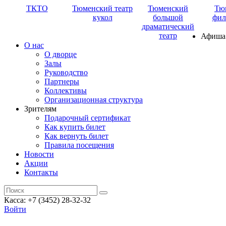
ТКТО
Тюменский театр
Тюменский
Тю
кукол
большой
фил
драматический
театр
Афиша
О нас
О дворце
Залы
Руководство
Партнеры
Коллективы
Организационная структура
Зрителям
Подарочный сертификат
Как купить билет
Как вернуть билет
Правила посещения
Новости
Акции
Контакты
Касса: +7 (3452)
28-32-32
Войти