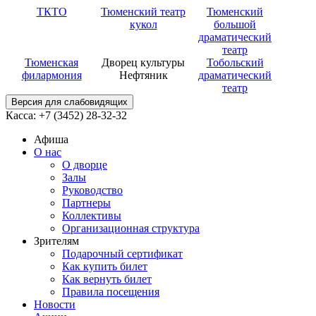
ТКТО
Тюменский театр
Тюменский
кукол
большой
драматический
театр
Тюменская
Дворец культуры
Тобольский
филармония
Нефтяник
драматический
театр
Версия для слабовидящих
Касса: +7 (3452)
28-32-32
Афиша
О нас
О дворце
Залы
Руководство
Партнеры
Коллективы
Организационная структура
Зрителям
Подарочный сертификат
Как купить билет
Как вернуть билет
Правила посещения
Новости