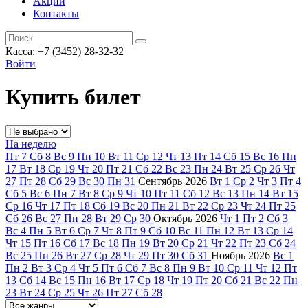
Акции
Контакты
Касса: +7 (3452)
28-32-32
Войти
Купить билет
На неделю
Пт
7
Сб
8
Вс
9
Пн
10
Вт
11
Ср
12
Чт
13
Пт
14
Сб
15
Вс
16
Пн
17
Вт
18
Ср
19
Чт
20
Пт
21
Сб
22
Вс
23
Пн
24
Вт
25
Ср
26
Чт
27
Пт
28
Сб
29
Вс
30
Пн
31
Сентябрь
2026
Вт
1
Ср
2
Чт
3
Пт
4
Сб
5
Вс
6
Пн
7
Вт
8
Ср
9
Чт
10
Пт
11
Сб
12
Вс
13
Пн
14
Вт
15
Ср
16
Чт
17
Пт
18
Сб
19
Вс
20
Пн
21
Вт
22
Ср
23
Чт
24
Пт
25
Сб
26
Вс
27
Пн
28
Вт
29
Ср
30
Октябрь
2026
Чт
1
Пт
2
Сб
3
Вс
4
Пн
5
Вт
6
Ср
7
Чт
8
Пт
9
Сб
10
Вс
11
Пн
12
Вт
13
Ср
14
Чт
15
Пт
16
Сб
17
Вс
18
Пн
19
Вт
20
Ср
21
Чт
22
Пт
23
Сб
24
Вс
25
Пн
26
Вт
27
Ср
28
Чт
29
Пт
30
Сб
31
Ноябрь
2026
Вс
1
Пн
2
Вт
3
Ср
4
Чт
5
Пт
6
Сб
7
Вс
8
Пн
9
Вт
10
Ср
11
Чт
12
Пт
13
Сб
14
Вс
15
Пн
16
Вт
17
Ср
18
Чт
19
Пт
20
Сб
21
Вс
22
Пн
23
Вт
24
Ср
25
Чт
26
Пт
27
Сб
28