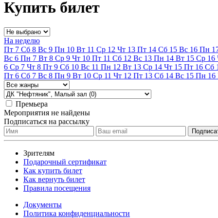
Купить билет
На неделю
Пт
7
Сб
8
Вс
9
Пн
10
Вт
11
Ср
12
Чт
13
Пт
14
Сб
15
Вс
16
Пн
1
Вс
6
Пн
7
Вт
8
Ср
9
Чт
10
Пт
11
Сб
12
Вс
13
Пн
14
Вт
15
Ср
16
6
Ср
7
Чт
8
Пт
9
Сб
10
Вс
11
Пн
12
Вт
13
Ср
14
Чт
15
Пт
16
Сб
Пт
6
Сб
7
Вс
8
Пн
9
Вт
10
Ср
11
Чт
12
Пт
13
Сб
14
Вс
15
Пн
16
Премьера
Мероприятия не найдены
Подписаться на рассылку
Зрителям
Подарочный сертификат
Как купить билет
Как вернуть билет
Правила посещения
Документы
Политика конфиденциальности