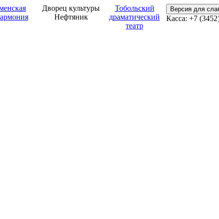
менская
Дворец культуры
Тобольский
Версия для сл
армония
Нефтяник
драматический
Касса: +7 (3452
театр