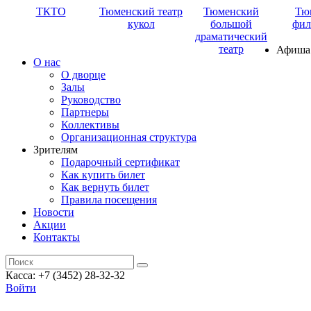
ТКТО
Тюменский театр
Тюменский
Тю
кукол
большой
фил
драматический
театр
Афиша
О нас
О дворце
Залы
Руководство
Партнеры
Коллективы
Организационная структура
Зрителям
Подарочный сертификат
Как купить билет
Как вернуть билет
Правила посещения
Новости
Акции
Контакты
Касса: +7 (3452)
28-32-32
Войти