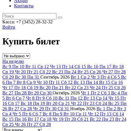
Акции
Контакты
Касса: +7 (3452)
28-32-32
Войти
Купить билет
На неделю
Вс
9
Пн
10
Вт
11
Ср
12
Чт
13
Пт
14
Сб
15
Вс
16
Пн
17
Вт
18
Ср
19
Чт
20
Пт
21
Сб
22
Вс
23
Пн
24
Вт
25
Ср
26
Чт
27
Пт
28
Сб
29
Вс
30
Пн
31
Сентябрь
2026
Вт
1
Ср
2
Чт
3
Пт
4
Сб
5
Вс
6
Пн
7
Вт
8
Ср
9
Чт
10
Пт
11
Сб
12
Вс
13
Пн
14
Вт
15
Ср
16
Чт
17
Пт
18
Сб
19
Вс
20
Пн
21
Вт
22
Ср
23
Чт
24
Пт
25
Сб
26
Вс
27
Пн
28
Вт
29
Ср
30
Октябрь
2026
Чт
1
Пт
2
Сб
3
Вс
4
Пн
5
Вт
6
Ср
7
Чт
8
Пт
9
Сб
10
Вс
11
Пн
12
Вт
13
Ср
14
Чт
15
Пт
16
Сб
17
Вс
18
Пн
19
Вт
20
Ср
21
Чт
22
Пт
23
Сб
24
Вс
25
Пн
26
Вт
27
Ср
28
Чт
29
Пт
30
Сб
31
Ноябрь
2026
Вс
1
Пн
2
Вт
3
Ср
4
Чт
5
Пт
6
Сб
7
Вс
8
Пн
9
Вт
10
Ср
11
Чт
12
Пт
13
Сб
14
Вс
15
Пн
16
Вт
17
Ср
18
Чт
19
Пт
20
Сб
21
Вс
22
Пн
23
Вт
24
Ср
25
Чт
26
Пт
27
Сб
28