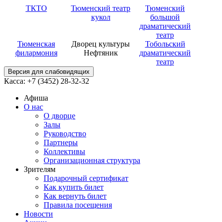
ТКТО
Тюменский театр
Тюменский
кукол
большой
драматический
театр
Тюменская
Дворец культуры
Тобольский
филармония
Нефтяник
драматический
театр
Версия для слабовидящих
Касса: +7 (3452)
28-32-32
Афиша
О нас
О дворце
Залы
Руководство
Партнеры
Коллективы
Организационная структура
Зрителям
Подарочный сертификат
Как купить билет
Как вернуть билет
Правила посещения
Новости