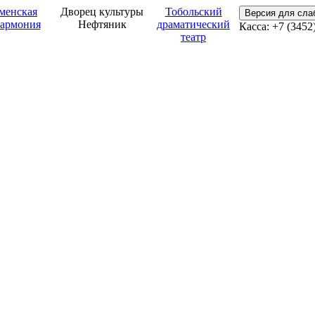
менская
Дворец культуры
Тобольский
Версия для сл
армония
Нефтяник
драматический
Касса: +7 (3452
театр