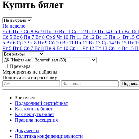
Купить билет
На неделю
Чт
6
Пт
7
Сб
8
Вс
9
Пн
10
Вт
11
Ср
12
Чт
13
Пт
14
Сб
15
Вс
16
Сб
5
Вс
6
Пн
7
Вт
8
Ср
9
Чт
10
Пт
11
Сб
12
Вс
13
Пн
14
Вт
15
С
5
Вт
6
Ср
7
Чт
8
Пт
9
Сб
10
Вс
11
Пн
12
Вт
13
Ср
14
Чт
15
Пт
1
Чт
5
Пт
6
Сб
7
Вс
8
Пн
9
Вт
10
Ср
11
Чт
12
Пт
13
Сб
14
Вс
15
П
Премьера
Мероприятия не найдены
Подписаться на рассылку
Зрителям
Подарочный сертификат
Как купить билет
Как вернуть билет
Правила посещения
Документы
Политика конфиденциальности