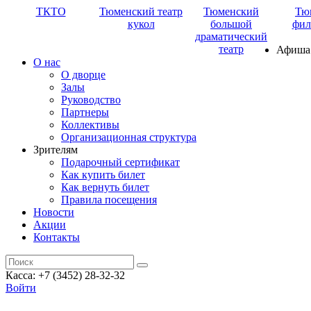
ТКТО
Тюменский театр
Тюменский
Тю
кукол
большой
фил
драматический
театр
Афиша
О нас
О дворце
Залы
Руководство
Партнеры
Коллективы
Организационная структура
Зрителям
Подарочный сертификат
Как купить билет
Как вернуть билет
Правила посещения
Новости
Акции
Контакты
Касса: +7 (3452)
28-32-32
Войти