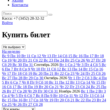
Акции
Контакты
Касса: +7 (3452)
28-32-32
Войти
Купить билет
На неделю
Вс
9
Пн
10
Вт
11
Ср
12
Чт
13
Пт
14
Сб
15
Вс
16
Пн
17
Вт
18
Ср
19
Чт
20
Пт
21
Сб
22
Вс
23
Пн
24
Вт
25
Ср
26
Чт
27
Пт
28
Сб
29
Вс
30
Пн
31
Сентябрь
2026
Вт
1
Ср
2
Чт
3
Пт
4
Сб
5
Вс
6
Пн
7
Вт
8
Ср
9
Чт
10
Пт
11
Сб
12
Вс
13
Пн
14
Вт
15
Ср
16
Чт
17
Пт
18
Сб
19
Вс
20
Пн
21
Вт
22
Ср
23
Чт
24
Пт
25
Сб
26
Вс
27
Пн
28
Вт
29
Ср
30
Октябрь
2026
Чт
1
Пт
2
Сб
3
Вс
4
Пн
5
Вт
6
Ср
7
Чт
8
Пт
9
Сб
10
Вс
11
Пн
12
Вт
13
Ср
14
Чт
15
Пт
16
Сб
17
Вс
18
Пн
19
Вт
20
Ср
21
Чт
22
Пт
23
Сб
24
Вс
25
Пн
26
Вт
27
Ср
28
Чт
29
Пт
30
Сб
31
Ноябрь
2026
Вс
1
Пн
2
Вт
3
Ср
4
Чт
5
Пт
6
Сб
7
Вс
8
Пн
9
Вт
10
Ср
11
Чт
12
Пт
13
Сб
14
Вс
15
Пн
16
Вт
17
Ср
18
Чт
19
Пт
20
Сб
21
Вс
22
Пн
23
Вт
24
Ср
25
Чт
26
Пт
27
Сб
28