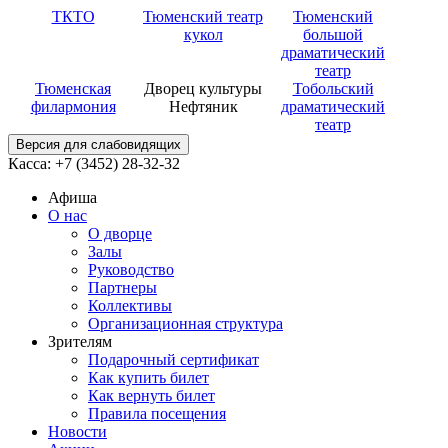
ТКТО
Тюменский театр
Тюменский
кукол
большой
драматический
театр
Тюменская
Дворец культуры
Тобольский
филармония
Нефтяник
драматический
театр
Версия для слабовидящих
Касса: +7 (3452)
28-32-32
Афиша
О нас
О дворце
Залы
Руководство
Партнеры
Коллективы
Организационная структура
Зрителям
Подарочный сертификат
Как купить билет
Как вернуть билет
Правила посещения
Новости