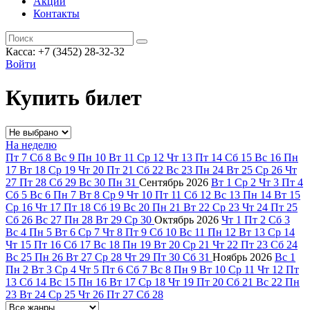
Акции
Контакты
Касса: +7 (3452)
28-32-32
Войти
Купить билет
На неделю
Пт
7
Сб
8
Вс
9
Пн
10
Вт
11
Ср
12
Чт
13
Пт
14
Сб
15
Вс
16
Пн
17
Вт
18
Ср
19
Чт
20
Пт
21
Сб
22
Вс
23
Пн
24
Вт
25
Ср
26
Чт
27
Пт
28
Сб
29
Вс
30
Пн
31
Сентябрь
2026
Вт
1
Ср
2
Чт
3
Пт
4
Сб
5
Вс
6
Пн
7
Вт
8
Ср
9
Чт
10
Пт
11
Сб
12
Вс
13
Пн
14
Вт
15
Ср
16
Чт
17
Пт
18
Сб
19
Вс
20
Пн
21
Вт
22
Ср
23
Чт
24
Пт
25
Сб
26
Вс
27
Пн
28
Вт
29
Ср
30
Октябрь
2026
Чт
1
Пт
2
Сб
3
Вс
4
Пн
5
Вт
6
Ср
7
Чт
8
Пт
9
Сб
10
Вс
11
Пн
12
Вт
13
Ср
14
Чт
15
Пт
16
Сб
17
Вс
18
Пн
19
Вт
20
Ср
21
Чт
22
Пт
23
Сб
24
Вс
25
Пн
26
Вт
27
Ср
28
Чт
29
Пт
30
Сб
31
Ноябрь
2026
Вс
1
Пн
2
Вт
3
Ср
4
Чт
5
Пт
6
Сб
7
Вс
8
Пн
9
Вт
10
Ср
11
Чт
12
Пт
13
Сб
14
Вс
15
Пн
16
Вт
17
Ср
18
Чт
19
Пт
20
Сб
21
Вс
22
Пн
23
Вт
24
Ср
25
Чт
26
Пт
27
Сб
28