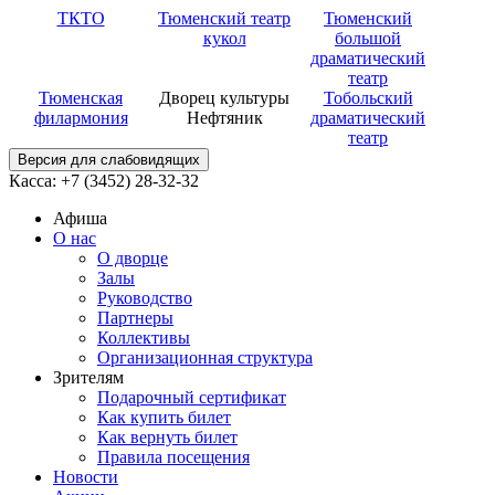
ТКТО
Тюменский театр
Тюменский
кукол
большой
драматический
театр
Тюменская
Дворец культуры
Тобольский
филармония
Нефтяник
драматический
театр
Версия для слабовидящих
Касса: +7 (3452)
28-32-32
Афиша
О нас
О дворце
Залы
Руководство
Партнеры
Коллективы
Организационная структура
Зрителям
Подарочный сертификат
Как купить билет
Как вернуть билет
Правила посещения
Новости