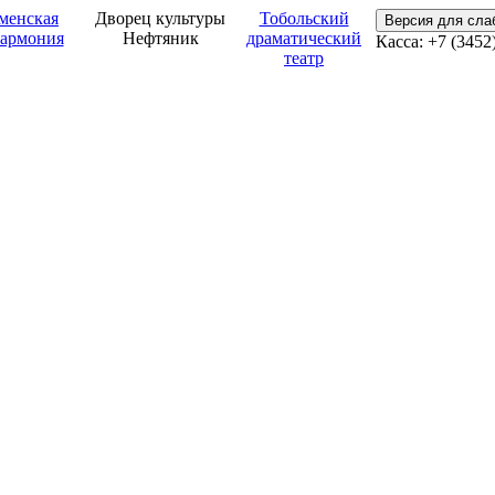
менская
Дворец культуры
Тобольский
Версия для сл
армония
Нефтяник
драматический
Касса: +7 (3452
театр