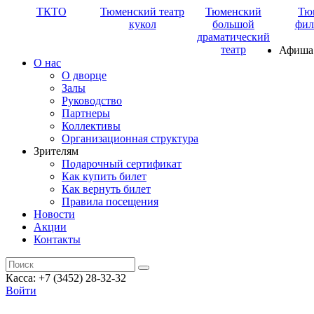
ТКТО
Тюменский театр
Тюменский
Тю
кукол
большой
фил
драматический
театр
Афиша
О нас
О дворце
Залы
Руководство
Партнеры
Коллективы
Организационная структура
Зрителям
Подарочный сертификат
Как купить билет
Как вернуть билет
Правила посещения
Новости
Акции
Контакты
Касса: +7 (3452)
28-32-32
Войти