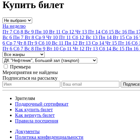
Купить билет
На неделю
Пт
7
Сб
8
Вс
9
Пн
10
Вт
11
Ср
12
Чт
13
Пт
14
Сб
15
Вс
16
Пн
1
Вс
6
Пн
7
Вт
8
Ср
9
Чт
10
Пт
11
Сб
12
Вс
13
Пн
14
Вт
15
Ср
16
6
Ср
7
Чт
8
Пт
9
Сб
10
Вс
11
Пн
12
Вт
13
Ср
14
Чт
15
Пт
16
Сб
Пт
6
Сб
7
Вс
8
Пн
9
Вт
10
Ср
11
Чт
12
Пт
13
Сб
14
Вс
15
Пн
16
Премьера
Мероприятия не найдены
Подписаться на рассылку
Зрителям
Подарочный сертификат
Как купить билет
Как вернуть билет
Правила посещения
Документы
Политика конфиденциальности