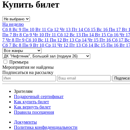
Купить билет
На неделю
Сб
8
Вс
9
Пн
10
Вт
11
Ср
12
Чт
13
Пт
14
Сб
15
Вс
16
Пн
17
Вт
Пн
7
Вт
8
Ср
9
Чт
10
Пт
11
Сб
12
Вс
13
Пн
14
Вт
15
Ср
16
Чт
1
7
Чт
8
Пт
9
Сб
10
Вс
11
Пн
12
Вт
13
Ср
14
Чт
15
Пт
16
Сб
17
Вс
Сб
7
Вс
8
Пн
9
Вт
10
Ср
11
Чт
12
Пт
13
Сб
14
Вс
15
Пн
16
Вт
1
Премьера
Мероприятия не найдены
Подписаться на рассылку
Зрителям
Подарочный сертификат
Как купить билет
Как вернуть билет
Правила посещения
Документы
Политика конфиденциальности