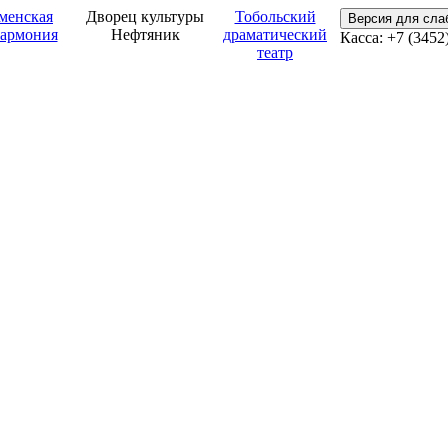
менская
Дворец культуры
Тобольский
Версия для сл
армония
Нефтяник
драматический
Касса: +7 (3452
театр