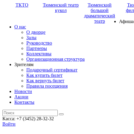
ТКТО
Тюменский театр
Тюменский
Тю
кукол
большой
фил
драматический
театр
Афиша
О нас
О дворце
Залы
Руководство
Партнеры
Коллективы
Организационная структура
Зрителям
Подарочный сертификат
Как купить билет
Как вернуть билет
Правила посещения
Новости
Акции
Контакты
Касса: +7 (3452)
28-32-32
Войти