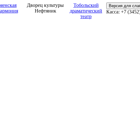
менская
Дворец культуры
Тобольский
Версия для сл
армония
Нефтяник
драматический
Касса: +7 (3452
театр