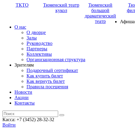
ТКТО
Тюменский театр
Тюменский
Тю
кукол
большой
фил
драматический
театр
Афиша
О нас
О дворце
Залы
Руководство
Партнеры
Коллективы
Организационная структура
Зрителям
Подарочный сертификат
Как купить билет
Как вернуть билет
Правила посещения
Новости
Акции
Контакты
Касса: +7 (3452)
28-32-32
Войти