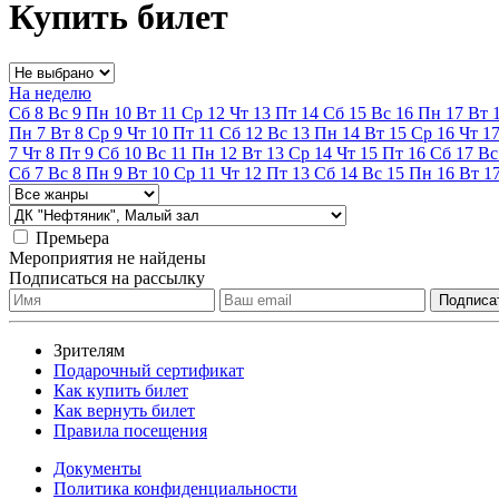
Купить билет
На неделю
Сб
8
Вс
9
Пн
10
Вт
11
Ср
12
Чт
13
Пт
14
Сб
15
Вс
16
Пн
17
Вт
Пн
7
Вт
8
Ср
9
Чт
10
Пт
11
Сб
12
Вс
13
Пн
14
Вт
15
Ср
16
Чт
1
7
Чт
8
Пт
9
Сб
10
Вс
11
Пн
12
Вт
13
Ср
14
Чт
15
Пт
16
Сб
17
Вс
Сб
7
Вс
8
Пн
9
Вт
10
Ср
11
Чт
12
Пт
13
Сб
14
Вс
15
Пн
16
Вт
1
Премьера
Мероприятия не найдены
Подписаться на рассылку
Зрителям
Подарочный сертификат
Как купить билет
Как вернуть билет
Правила посещения
Документы
Политика конфиденциальности