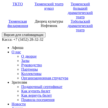
ТКТО
Тюменский театр
Тюменский
кукол
большой
драматический
театр
Тюменская
Дворец культуры
Тобольский
филармония
Нефтяник
драматический
театр
Версия для слабовидящих
Касса: +7 (3452)
28-32-32
Афиша
О нас
О дворце
Залы
Руководство
Партнеры
Коллективы
Организационная структура
Зрителям
Подарочный сертификат
Как купить билет
Как вернуть билет
Правила посещения
Новости