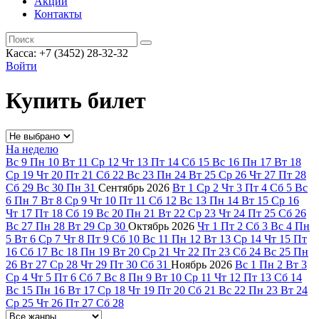
Акции
Контакты
Касса: +7 (3452)
28-32-32
Войти
Купить билет
На неделю
Вс
9
Пн
10
Вт
11
Ср
12
Чт
13
Пт
14
Сб
15
Вс
16
Пн
17
Вт
18
Ср
19
Чт
20
Пт
21
Сб
22
Вс
23
Пн
24
Вт
25
Ср
26
Чт
27
Пт
28
Сб
29
Вс
30
Пн
31
Сентябрь
2026
Вт
1
Ср
2
Чт
3
Пт
4
Сб
5
Вс
6
Пн
7
Вт
8
Ср
9
Чт
10
Пт
11
Сб
12
Вс
13
Пн
14
Вт
15
Ср
16
Чт
17
Пт
18
Сб
19
Вс
20
Пн
21
Вт
22
Ср
23
Чт
24
Пт
25
Сб
26
Вс
27
Пн
28
Вт
29
Ср
30
Октябрь
2026
Чт
1
Пт
2
Сб
3
Вс
4
Пн
5
Вт
6
Ср
7
Чт
8
Пт
9
Сб
10
Вс
11
Пн
12
Вт
13
Ср
14
Чт
15
Пт
16
Сб
17
Вс
18
Пн
19
Вт
20
Ср
21
Чт
22
Пт
23
Сб
24
Вс
25
Пн
26
Вт
27
Ср
28
Чт
29
Пт
30
Сб
31
Ноябрь
2026
Вс
1
Пн
2
Вт
3
Ср
4
Чт
5
Пт
6
Сб
7
Вс
8
Пн
9
Вт
10
Ср
11
Чт
12
Пт
13
Сб
14
Вс
15
Пн
16
Вт
17
Ср
18
Чт
19
Пт
20
Сб
21
Вс
22
Пн
23
Вт
24
Ср
25
Чт
26
Пт
27
Сб
28