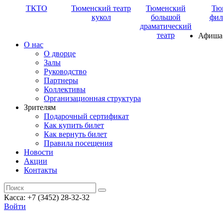
ТКТО
Тюменский театр
Тюменский
Тю
кукол
большой
фил
драматический
театр
Афиша
О нас
О дворце
Залы
Руководство
Партнеры
Коллективы
Организационная структура
Зрителям
Подарочный сертификат
Как купить билет
Как вернуть билет
Правила посещения
Новости
Акции
Контакты
Касса: +7 (3452)
28-32-32
Войти