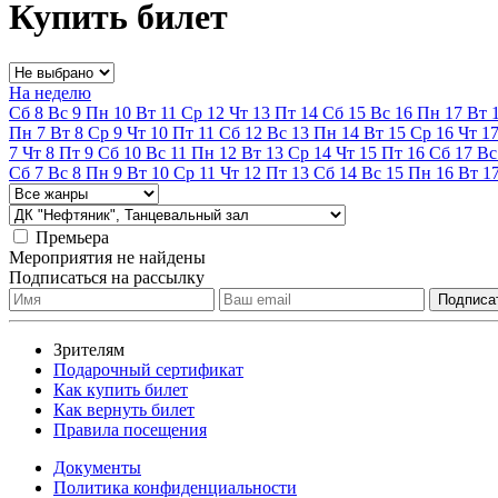
Купить билет
На неделю
Сб
8
Вс
9
Пн
10
Вт
11
Ср
12
Чт
13
Пт
14
Сб
15
Вс
16
Пн
17
Вт
Пн
7
Вт
8
Ср
9
Чт
10
Пт
11
Сб
12
Вс
13
Пн
14
Вт
15
Ср
16
Чт
1
7
Чт
8
Пт
9
Сб
10
Вс
11
Пн
12
Вт
13
Ср
14
Чт
15
Пт
16
Сб
17
Вс
Сб
7
Вс
8
Пн
9
Вт
10
Ср
11
Чт
12
Пт
13
Сб
14
Вс
15
Пн
16
Вт
1
Премьера
Мероприятия не найдены
Подписаться на рассылку
Зрителям
Подарочный сертификат
Как купить билет
Как вернуть билет
Правила посещения
Документы
Политика конфиденциальности