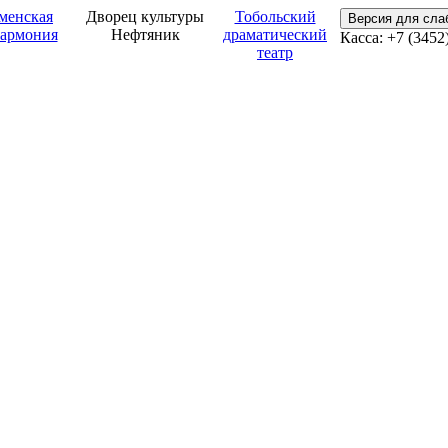
менская
Дворец культуры
Тобольский
Версия для сл
армония
Нефтяник
драматический
Касса: +7 (3452
театр