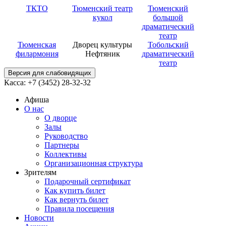
ТКТО
Тюменский театр
Тюменский
кукол
большой
драматический
театр
Тюменская
Дворец культуры
Тобольский
филармония
Нефтяник
драматический
театр
Версия для слабовидящих
Касса: +7 (3452)
28-32-32
Афиша
О нас
О дворце
Залы
Руководство
Партнеры
Коллективы
Организационная структура
Зрителям
Подарочный сертификат
Как купить билет
Как вернуть билет
Правила посещения
Новости