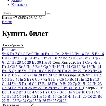
Акции
Контакты
Касса: +7 (3452)
28-32-32
Войти
Купить билет
На неделю
Чт
6
Пт
7
Сб
8
Вс
9
Пн
10
Вт
11
Ср
12
Чт
13
Пт
14
Сб
15
Вс
16
Пн
17
Вт
18
Ср
19
Чт
20
Пт
21
Сб
22
Вс
23
Пн
24
Вт
25
Ср
26
Чт
27
Пт
28
Сб
29
Вс
30
Пн
31
Сентябрь
2026
Вт
1
Ср
2
Чт
3
Пт
4
Сб
5
Вс
6
Пн
7
Вт
8
Ср
9
Чт
10
Пт
11
Сб
12
Вс
13
Пн
14
Вт
15
Ср
16
Чт
17
Пт
18
Сб
19
Вс
20
Пн
21
Вт
22
Ср
23
Чт
24
Пт
25
Сб
26
Вс
27
Пн
28
Вт
29
Ср
30
Октябрь
2026
Чт
1
Пт
2
Сб
3
Вс
4
Пн
5
Вт
6
Ср
7
Чт
8
Пт
9
Сб
10
Вс
11
Пн
12
Вт
13
Ср
14
Чт
15
Пт
16
Сб
17
Вс
18
Пн
19
Вт
20
Ср
21
Чт
22
Пт
23
Сб
24
Вс
25
Пн
26
Вт
27
Ср
28
Чт
29
Пт
30
Сб
31
Ноябрь
2026
Вс
1
Пн
2
Вт
3
Ср
4
Чт
5
Пт
6
Сб
7
Вс
8
Пн
9
Вт
10
Ср
11
Чт
12
Пт
13
Сб
14
Вс
15
Пн
16
Вт
17
Ср
18
Чт
19
Пт
20
Сб
21
Вс
22
Пн
23
Вт
24
Ср
25
Чт
26
Пт
27
Сб
28