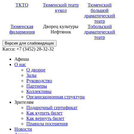
ТКТО
Тюменский театр
Тюменский
кукол
большой
драматический
театр
Тюменская
Дворец культуры
Тобольский
филармония
Нефтяник
драматический
театр
Версия для слабовидящих
Касса: +7 (3452)
28-32-32
Афиша
О нас
О дворце
Залы
Руководство
Партнеры
Коллективы
Организационная структура
Зрителям
Подарочный сертификат
Как купить билет
Как вернуть билет
Правила посещения
Новости