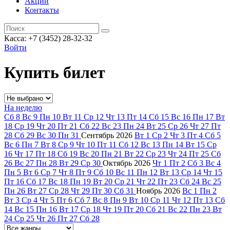
Акции
Контакты
Касса: +7 (3452)
28-32-32
Войти
Купить билет
На неделю
Сб
8
Вс
9
Пн
10
Вт
11
Ср
12
Чт
13
Пт
14
Сб
15
Вс
16
Пн
17
Вт
18
Ср
19
Чт
20
Пт
21
Сб
22
Вс
23
Пн
24
Вт
25
Ср
26
Чт
27
Пт
28
Сб
29
Вс
30
Пн
31
Сентябрь
2026
Вт
1
Ср
2
Чт
3
Пт
4
Сб
5
Вс
6
Пн
7
Вт
8
Ср
9
Чт
10
Пт
11
Сб
12
Вс
13
Пн
14
Вт
15
Ср
16
Чт
17
Пт
18
Сб
19
Вс
20
Пн
21
Вт
22
Ср
23
Чт
24
Пт
25
Сб
26
Вс
27
Пн
28
Вт
29
Ср
30
Октябрь
2026
Чт
1
Пт
2
Сб
3
Вс
4
Пн
5
Вт
6
Ср
7
Чт
8
Пт
9
Сб
10
Вс
11
Пн
12
Вт
13
Ср
14
Чт
15
Пт
16
Сб
17
Вс
18
Пн
19
Вт
20
Ср
21
Чт
22
Пт
23
Сб
24
Вс
25
Пн
26
Вт
27
Ср
28
Чт
29
Пт
30
Сб
31
Ноябрь
2026
Вс
1
Пн
2
Вт
3
Ср
4
Чт
5
Пт
6
Сб
7
Вс
8
Пн
9
Вт
10
Ср
11
Чт
12
Пт
13
Сб
14
Вс
15
Пн
16
Вт
17
Ср
18
Чт
19
Пт
20
Сб
21
Вс
22
Пн
23
Вт
24
Ср
25
Чт
26
Пт
27
Сб
28