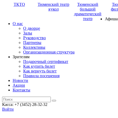
ТКТО
Тюменский театр
Тюменский
Тю
кукол
большой
фил
драматический
театр
Афиша
О нас
О дворце
Залы
Руководство
Партнеры
Коллективы
Организационная структура
Зрителям
Подарочный сертификат
Как купить билет
Как вернуть билет
Правила посещения
Новости
Акции
Контакты
Касса: +7 (3452)
28-32-32
Войти