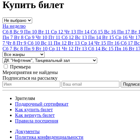
Купить билет
На неделю
Сб
8
Вс
9
Пн
10
Вт
11
Ср
12
Чт
13
Пт
14
Сб
15
Вс
16
Пн
17
Вт
Пн
7
Вт
8
Ср
9
Чт
10
Пт
11
Сб
12
Вс
13
Пн
14
Вт
15
Ср
16
Чт
1
7
Чт
8
Пт
9
Сб
10
Вс
11
Пн
12
Вт
13
Ср
14
Чт
15
Пт
16
Сб
17
Вс
Сб
7
Вс
8
Пн
9
Вт
10
Ср
11
Чт
12
Пт
13
Сб
14
Вс
15
Пн
16
Вт
1
Премьера
Мероприятия не найдены
Подписаться на рассылку
Зрителям
Подарочный сертификат
Как купить билет
Как вернуть билет
Правила посещения
Документы
Политика конфиденциальности