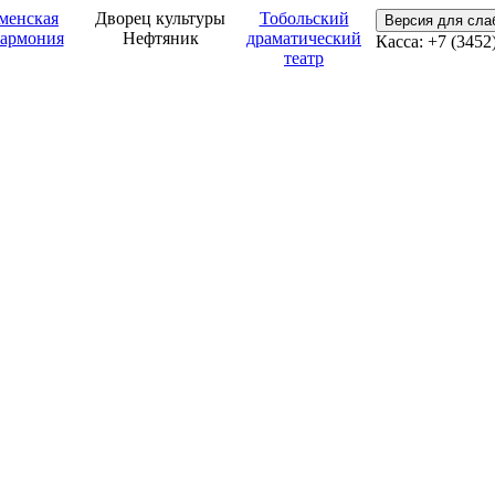
менская
Дворец культуры
Тобольский
Версия для сл
армония
Нефтяник
драматический
Касса: +7 (3452
театр