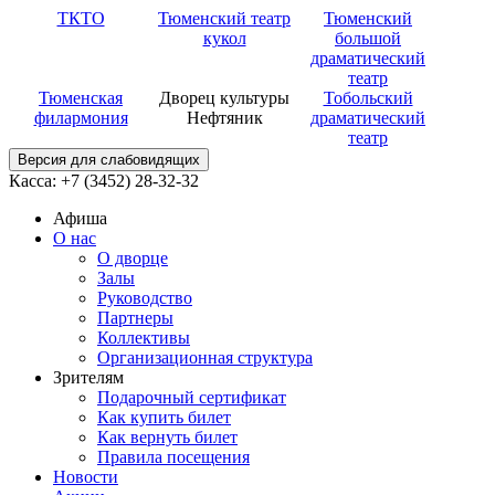
ТКТО
Тюменский театр
Тюменский
кукол
большой
драматический
театр
Тюменская
Дворец культуры
Тобольский
филармония
Нефтяник
драматический
театр
Версия для слабовидящих
Касса: +7 (3452)
28-32-32
Афиша
О нас
О дворце
Залы
Руководство
Партнеры
Коллективы
Организационная структура
Зрителям
Подарочный сертификат
Как купить билет
Как вернуть билет
Правила посещения
Новости