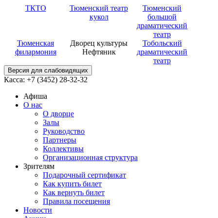
ТКТО
Тюменский театр
Тюменский
кукол
большой
драматический
театр
Тюменская
Дворец культуры
Тобольский
филармония
Нефтяник
драматический
театр
Версия для слабовидящих
Касса: +7 (3452)
28-32-32
Афиша
О нас
О дворце
Залы
Руководство
Партнеры
Коллективы
Организационная структура
Зрителям
Подарочный сертификат
Как купить билет
Как вернуть билет
Правила посещения
Новости