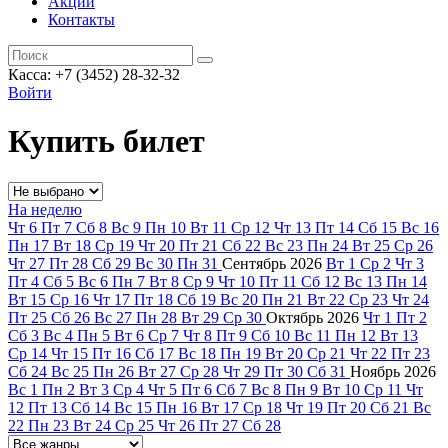
Акции
Контакты
Касса: +7 (3452)
28-32-32
Войти
Купить билет
На неделю
Чт
6
Пт
7
Сб
8
Вс
9
Пн
10
Вт
11
Ср
12
Чт
13
Пт
14
Сб
15
Вс
16
Пн
17
Вт
18
Ср
19
Чт
20
Пт
21
Сб
22
Вс
23
Пн
24
Вт
25
Ср
26
Чт
27
Пт
28
Сб
29
Вс
30
Пн
31
Сентябрь
2026
Вт
1
Ср
2
Чт
3
Пт
4
Сб
5
Вс
6
Пн
7
Вт
8
Ср
9
Чт
10
Пт
11
Сб
12
Вс
13
Пн
14
Вт
15
Ср
16
Чт
17
Пт
18
Сб
19
Вс
20
Пн
21
Вт
22
Ср
23
Чт
24
Пт
25
Сб
26
Вс
27
Пн
28
Вт
29
Ср
30
Октябрь
2026
Чт
1
Пт
2
Сб
3
Вс
4
Пн
5
Вт
6
Ср
7
Чт
8
Пт
9
Сб
10
Вс
11
Пн
12
Вт
13
Ср
14
Чт
15
Пт
16
Сб
17
Вс
18
Пн
19
Вт
20
Ср
21
Чт
22
Пт
23
Сб
24
Вс
25
Пн
26
Вт
27
Ср
28
Чт
29
Пт
30
Сб
31
Ноябрь
2026
Вс
1
Пн
2
Вт
3
Ср
4
Чт
5
Пт
6
Сб
7
Вс
8
Пн
9
Вт
10
Ср
11
Чт
12
Пт
13
Сб
14
Вс
15
Пн
16
Вт
17
Ср
18
Чт
19
Пт
20
Сб
21
Вс
22
Пн
23
Вт
24
Ср
25
Чт
26
Пт
27
Сб
28