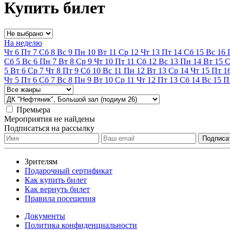
Купить билет
На неделю
Чт
6
Пт
7
Сб
8
Вс
9
Пн
10
Вт
11
Ср
12
Чт
13
Пт
14
Сб
15
Вс
16
Сб
5
Вс
6
Пн
7
Вт
8
Ср
9
Чт
10
Пт
11
Сб
12
Вс
13
Пн
14
Вт
15
С
5
Вт
6
Ср
7
Чт
8
Пт
9
Сб
10
Вс
11
Пн
12
Вт
13
Ср
14
Чт
15
Пт
1
Чт
5
Пт
6
Сб
7
Вс
8
Пн
9
Вт
10
Ср
11
Чт
12
Пт
13
Сб
14
Вс
15
П
Премьера
Мероприятия не найдены
Подписаться на рассылку
Зрителям
Подарочный сертификат
Как купить билет
Как вернуть билет
Правила посещения
Документы
Политика конфиденциальности