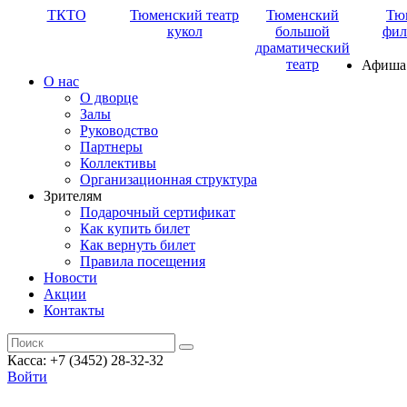
ТКТО
Тюменский театр
Тюменский
Тю
кукол
большой
фил
драматический
театр
Афиша
О нас
О дворце
Залы
Руководство
Партнеры
Коллективы
Организационная структура
Зрителям
Подарочный сертификат
Как купить билет
Как вернуть билет
Правила посещения
Новости
Акции
Контакты
Касса: +7 (3452)
28-32-32
Войти