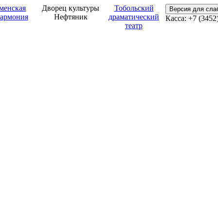
менская
Дворец культуры
Тобольский
Версия для сл
армония
Нефтяник
драматический
Касса: +7 (3452
театр