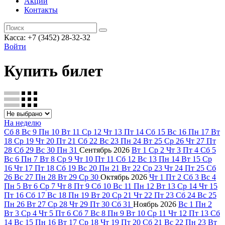
Акции
Контакты
Касса: +7 (3452)
28-32-32
Войти
Купить билет
На неделю
Сб
8
Вс
9
Пн
10
Вт
11
Ср
12
Чт
13
Пт
14
Сб
15
Вс
16
Пн
17
Вт
18
Ср
19
Чт
20
Пт
21
Сб
22
Вс
23
Пн
24
Вт
25
Ср
26
Чт
27
Пт
28
Сб
29
Вс
30
Пн
31
Сентябрь
2026
Вт
1
Ср
2
Чт
3
Пт
4
Сб
5
Вс
6
Пн
7
Вт
8
Ср
9
Чт
10
Пт
11
Сб
12
Вс
13
Пн
14
Вт
15
Ср
16
Чт
17
Пт
18
Сб
19
Вс
20
Пн
21
Вт
22
Ср
23
Чт
24
Пт
25
Сб
26
Вс
27
Пн
28
Вт
29
Ср
30
Октябрь
2026
Чт
1
Пт
2
Сб
3
Вс
4
Пн
5
Вт
6
Ср
7
Чт
8
Пт
9
Сб
10
Вс
11
Пн
12
Вт
13
Ср
14
Чт
15
Пт
16
Сб
17
Вс
18
Пн
19
Вт
20
Ср
21
Чт
22
Пт
23
Сб
24
Вс
25
Пн
26
Вт
27
Ср
28
Чт
29
Пт
30
Сб
31
Ноябрь
2026
Вс
1
Пн
2
Вт
3
Ср
4
Чт
5
Пт
6
Сб
7
Вс
8
Пн
9
Вт
10
Ср
11
Чт
12
Пт
13
Сб
14
Вс
15
Пн
16
Вт
17
Ср
18
Чт
19
Пт
20
Сб
21
Вс
22
Пн
23
Вт