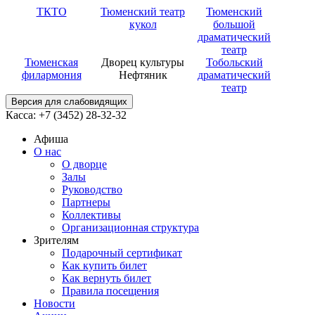
ТКТО
Тюменский театр
Тюменский
кукол
большой
драматический
театр
Тюменская
Дворец культуры
Тобольский
филармония
Нефтяник
драматический
театр
Версия для слабовидящих
Касса: +7 (3452)
28-32-32
Афиша
О нас
О дворце
Залы
Руководство
Партнеры
Коллективы
Организационная структура
Зрителям
Подарочный сертификат
Как купить билет
Как вернуть билет
Правила посещения
Новости