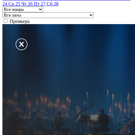
24
Ср
25
Чт
26
Пт
27
Сб
28
Премьера