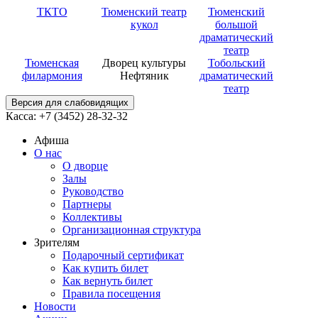
ТКТО
Тюменский театр
Тюменский
кукол
большой
драматический
театр
Тюменская
Дворец культуры
Тобольский
филармония
Нефтяник
драматический
театр
Версия для слабовидящих
Касса: +7 (3452)
28-32-32
Афиша
О нас
О дворце
Залы
Руководство
Партнеры
Коллективы
Организационная структура
Зрителям
Подарочный сертификат
Как купить билет
Как вернуть билет
Правила посещения
Новости