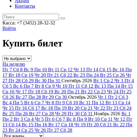
Акции
Контакты
Касса: +7 (3452)
28-32-32
Войти
Купить билет
На неделю
Пт
7
Сб
8
Вс
9
Пн
10
Вт
11
Ср
12
Чт
13
Пт
14
Сб
15
Вс
16
Пн
17
Вт
18
Ср
19
Чт
20
Пт
21
Сб
22
Вс
23
Пн
24
Вт
25
Ср
26
Чт
27
Пт
28
Сб
29
Вс
30
Пн
31
Сентябрь
2026
Вт
1
Ср
2
Чт
3
Пт
4
Сб
5
Вс
6
Пн
7
Вт
8
Ср
9
Чт
10
Пт
11
Сб
12
Вс
13
Пн
14
Вт
15
Ср
16
Чт
17
Пт
18
Сб
19
Вс
20
Пн
21
Вт
22
Ср
23
Чт
24
Пт
25
Сб
26
Вс
27
Пн
28
Вт
29
Ср
30
Октябрь
2026
Чт
1
Пт
2
Сб
3
Вс
4
Пн
5
Вт
6
Ср
7
Чт
8
Пт
9
Сб
10
Вс
11
Пн
12
Вт
13
Ср
14
Чт
15
Пт
16
Сб
17
Вс
18
Пн
19
Вт
20
Ср
21
Чт
22
Пт
23
Сб
24
Вс
25
Пн
26
Вт
27
Ср
28
Чт
29
Пт
30
Сб
31
Ноябрь
2026
Вс
1
Пн
2
Вт
3
Ср
4
Чт
5
Пт
6
Сб
7
Вс
8
Пн
9
Вт
10
Ср
11
Чт
12
Пт
13
Сб
14
Вс
15
Пн
16
Вт
17
Ср
18
Чт
19
Пт
20
Сб
21
Вс
22
Пн
23
Вт
24
Ср
25
Чт
26
Пт
27
Сб
28