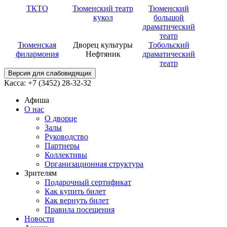
ТКТО
Тюменский театр
Тюменский
кукол
большой
драматический
театр
Тюменская
Дворец культуры
Тобольский
филармония
Нефтяник
драматический
театр
Версия для слабовидящих
Касса: +7 (3452)
28-32-32
Афиша
О нас
О дворце
Залы
Руководство
Партнеры
Коллективы
Организационная структура
Зрителям
Подарочный сертификат
Как купить билет
Как вернуть билет
Правила посещения
Новости