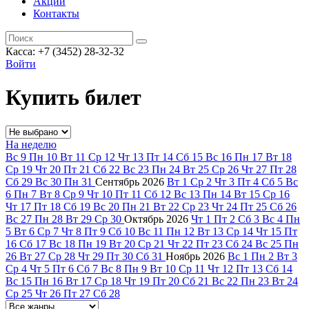
Акции
Контакты
Касса: +7 (3452)
28-32-32
Войти
Купить билет
На неделю
Вс
9
Пн
10
Вт
11
Ср
12
Чт
13
Пт
14
Сб
15
Вс
16
Пн
17
Вт
18
Ср
19
Чт
20
Пт
21
Сб
22
Вс
23
Пн
24
Вт
25
Ср
26
Чт
27
Пт
28
Сб
29
Вс
30
Пн
31
Сентябрь
2026
Вт
1
Ср
2
Чт
3
Пт
4
Сб
5
Вс
6
Пн
7
Вт
8
Ср
9
Чт
10
Пт
11
Сб
12
Вс
13
Пн
14
Вт
15
Ср
16
Чт
17
Пт
18
Сб
19
Вс
20
Пн
21
Вт
22
Ср
23
Чт
24
Пт
25
Сб
26
Вс
27
Пн
28
Вт
29
Ср
30
Октябрь
2026
Чт
1
Пт
2
Сб
3
Вс
4
Пн
5
Вт
6
Ср
7
Чт
8
Пт
9
Сб
10
Вс
11
Пн
12
Вт
13
Ср
14
Чт
15
Пт
16
Сб
17
Вс
18
Пн
19
Вт
20
Ср
21
Чт
22
Пт
23
Сб
24
Вс
25
Пн
26
Вт
27
Ср
28
Чт
29
Пт
30
Сб
31
Ноябрь
2026
Вс
1
Пн
2
Вт
3
Ср
4
Чт
5
Пт
6
Сб
7
Вс
8
Пн
9
Вт
10
Ср
11
Чт
12
Пт
13
Сб
14
Вс
15
Пн
16
Вт
17
Ср
18
Чт
19
Пт
20
Сб
21
Вс
22
Пн
23
Вт
24
Ср
25
Чт
26
Пт
27
Сб
28