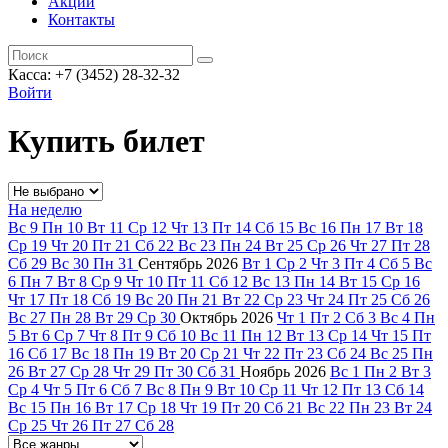
Акции
Контакты
Касса: +7 (3452)
28-32-32
Войти
Купить билет
На неделю
Вс
9
Пн
10
Вт
11
Ср
12
Чт
13
Пт
14
Сб
15
Вс
16
Пн
17
Вт
18
Ср
19
Чт
20
Пт
21
Сб
22
Вс
23
Пн
24
Вт
25
Ср
26
Чт
27
Пт
28
Сб
29
Вс
30
Пн
31
Сентябрь
2026
Вт
1
Ср
2
Чт
3
Пт
4
Сб
5
Вс
6
Пн
7
Вт
8
Ср
9
Чт
10
Пт
11
Сб
12
Вс
13
Пн
14
Вт
15
Ср
16
Чт
17
Пт
18
Сб
19
Вс
20
Пн
21
Вт
22
Ср
23
Чт
24
Пт
25
Сб
26
Вс
27
Пн
28
Вт
29
Ср
30
Октябрь
2026
Чт
1
Пт
2
Сб
3
Вс
4
Пн
5
Вт
6
Ср
7
Чт
8
Пт
9
Сб
10
Вс
11
Пн
12
Вт
13
Ср
14
Чт
15
Пт
16
Сб
17
Вс
18
Пн
19
Вт
20
Ср
21
Чт
22
Пт
23
Сб
24
Вс
25
Пн
26
Вт
27
Ср
28
Чт
29
Пт
30
Сб
31
Ноябрь
2026
Вс
1
Пн
2
Вт
3
Ср
4
Чт
5
Пт
6
Сб
7
Вс
8
Пн
9
Вт
10
Ср
11
Чт
12
Пт
13
Сб
14
Вс
15
Пн
16
Вт
17
Ср
18
Чт
19
Пт
20
Сб
21
Вс
22
Пн
23
Вт
24
Ср
25
Чт
26
Пт
27
Сб
28