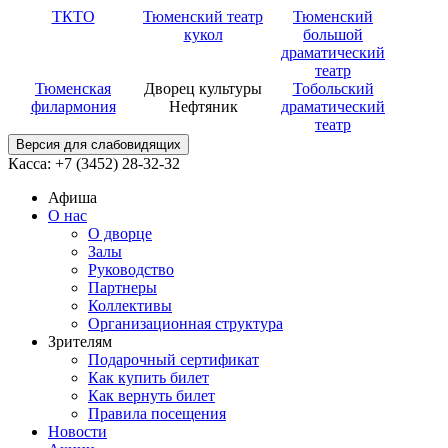
ТКТО
Тюменский театр
Тюменский
кукол
большой
драматический
театр
Тюменская
Дворец культуры
Тобольский
филармония
Нефтяник
драматический
театр
Версия для слабовидящих
Касса: +7 (3452)
28-32-32
Афиша
О нас
О дворце
Залы
Руководство
Партнеры
Коллективы
Организационная структура
Зрителям
Подарочный сертификат
Как купить билет
Как вернуть билет
Правила посещения
Новости