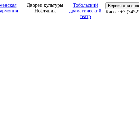
менская
Дворец культуры
Тобольский
Версия для сл
армония
Нефтяник
драматический
Касса: +7 (3452
театр