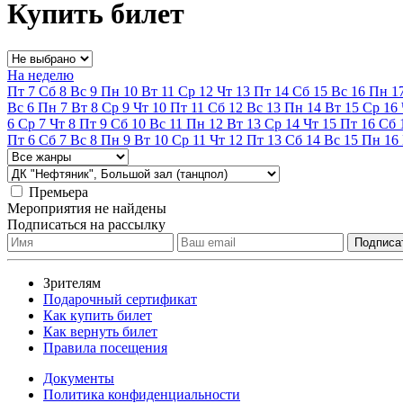
Купить билет
На неделю
Пт
7
Сб
8
Вс
9
Пн
10
Вт
11
Ср
12
Чт
13
Пт
14
Сб
15
Вс
16
Пн
1
Вс
6
Пн
7
Вт
8
Ср
9
Чт
10
Пт
11
Сб
12
Вс
13
Пн
14
Вт
15
Ср
16
6
Ср
7
Чт
8
Пт
9
Сб
10
Вс
11
Пн
12
Вт
13
Ср
14
Чт
15
Пт
16
Сб
Пт
6
Сб
7
Вс
8
Пн
9
Вт
10
Ср
11
Чт
12
Пт
13
Сб
14
Вс
15
Пн
16
Премьера
Мероприятия не найдены
Подписаться на рассылку
Зрителям
Подарочный сертификат
Как купить билет
Как вернуть билет
Правила посещения
Документы
Политика конфиденциальности