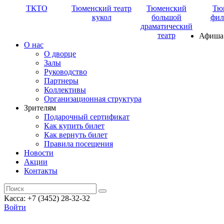
ТКТО
Тюменский театр
Тюменский
Тю
кукол
большой
фил
драматический
театр
Афиша
О нас
О дворце
Залы
Руководство
Партнеры
Коллективы
Организационная структура
Зрителям
Подарочный сертификат
Как купить билет
Как вернуть билет
Правила посещения
Новости
Акции
Контакты
Касса: +7 (3452)
28-32-32
Войти