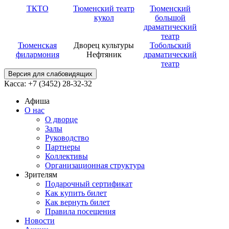
ТКТО
Тюменский театр
Тюменский
кукол
большой
драматический
театр
Тюменская
Дворец культуры
Тобольский
филармония
Нефтяник
драматический
театр
Версия для слабовидящих
Касса: +7 (3452)
28-32-32
Афиша
О нас
О дворце
Залы
Руководство
Партнеры
Коллективы
Организационная структура
Зрителям
Подарочный сертификат
Как купить билет
Как вернуть билет
Правила посещения
Новости