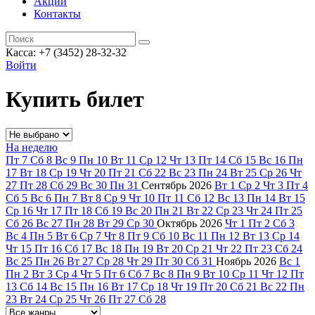
Акции
Контакты
Касса: +7 (3452)
28-32-32
Войти
Купить билет
На неделю
Пт
7
Сб
8
Вс
9
Пн
10
Вт
11
Ср
12
Чт
13
Пт
14
Сб
15
Вс
16
Пн
17
Вт
18
Ср
19
Чт
20
Пт
21
Сб
22
Вс
23
Пн
24
Вт
25
Ср
26
Чт
27
Пт
28
Сб
29
Вс
30
Пн
31
Сентябрь
2026
Вт
1
Ср
2
Чт
3
Пт
4
Сб
5
Вс
6
Пн
7
Вт
8
Ср
9
Чт
10
Пт
11
Сб
12
Вс
13
Пн
14
Вт
15
Ср
16
Чт
17
Пт
18
Сб
19
Вс
20
Пн
21
Вт
22
Ср
23
Чт
24
Пт
25
Сб
26
Вс
27
Пн
28
Вт
29
Ср
30
Октябрь
2026
Чт
1
Пт
2
Сб
3
Вс
4
Пн
5
Вт
6
Ср
7
Чт
8
Пт
9
Сб
10
Вс
11
Пн
12
Вт
13
Ср
14
Чт
15
Пт
16
Сб
17
Вс
18
Пн
19
Вт
20
Ср
21
Чт
22
Пт
23
Сб
24
Вс
25
Пн
26
Вт
27
Ср
28
Чт
29
Пт
30
Сб
31
Ноябрь
2026
Вс
1
Пн
2
Вт
3
Ср
4
Чт
5
Пт
6
Сб
7
Вс
8
Пн
9
Вт
10
Ср
11
Чт
12
Пт
13
Сб
14
Вс
15
Пн
16
Вт
17
Ср
18
Чт
19
Пт
20
Сб
21
Вс
22
Пн
23
Вт
24
Ср
25
Чт
26
Пт
27
Сб
28