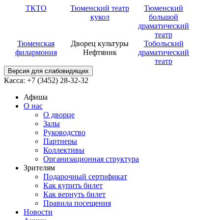
ТКТО
Тюменский театр
Тюменский
кукол
большой
драматический
театр
Тюменская
Дворец культуры
Тобольский
филармония
Нефтяник
драматический
театр
Версия для слабовидящих
Касса: +7 (3452)
28-32-32
Афиша
О нас
О дворце
Залы
Руководство
Партнеры
Коллективы
Организационная структура
Зрителям
Подарочный сертификат
Как купить билет
Как вернуть билет
Правила посещения
Новости