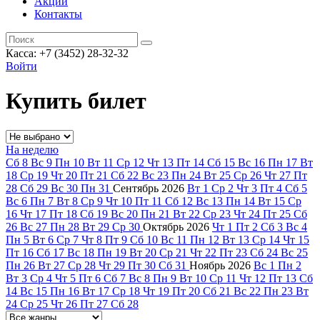
Акции
Контакты
Касса: +7 (3452)
28-32-32
Войти
Купить билет
На неделю
Сб
8
Вс
9
Пн
10
Вт
11
Ср
12
Чт
13
Пт
14
Сб
15
Вс
16
Пн
17
Вт
18
Ср
19
Чт
20
Пт
21
Сб
22
Вс
23
Пн
24
Вт
25
Ср
26
Чт
27
Пт
28
Сб
29
Вс
30
Пн
31
Сентябрь
2026
Вт
1
Ср
2
Чт
3
Пт
4
Сб
5
Вс
6
Пн
7
Вт
8
Ср
9
Чт
10
Пт
11
Сб
12
Вс
13
Пн
14
Вт
15
Ср
16
Чт
17
Пт
18
Сб
19
Вс
20
Пн
21
Вт
22
Ср
23
Чт
24
Пт
25
Сб
26
Вс
27
Пн
28
Вт
29
Ср
30
Октябрь
2026
Чт
1
Пт
2
Сб
3
Вс
4
Пн
5
Вт
6
Ср
7
Чт
8
Пт
9
Сб
10
Вс
11
Пн
12
Вт
13
Ср
14
Чт
15
Пт
16
Сб
17
Вс
18
Пн
19
Вт
20
Ср
21
Чт
22
Пт
23
Сб
24
Вс
25
Пн
26
Вт
27
Ср
28
Чт
29
Пт
30
Сб
31
Ноябрь
2026
Вс
1
Пн
2
Вт
3
Ср
4
Чт
5
Пт
6
Сб
7
Вс
8
Пн
9
Вт
10
Ср
11
Чт
12
Пт
13
Сб
14
Вс
15
Пн
16
Вт
17
Ср
18
Чт
19
Пт
20
Сб
21
Вс
22
Пн
23
Вт
24
Ср
25
Чт
26
Пт
27
Сб
28