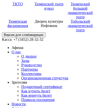
ТКТО
Тюменский театр
Тюменский
кукол
большой
драматический
театр
Тюменская
Дворец культуры
Тобольский
филармония
Нефтяник
драматический
театр
Версия для слабовидящих
Касса: +7 (3452)
28-32-32
Афиша
О нас
О дворце
Залы
Руководство
Партнеры
Коллективы
Организационная структура
Зрителям
Подарочный сертификат
Как купить билет
Как вернуть билет
Правила посещения
Новости