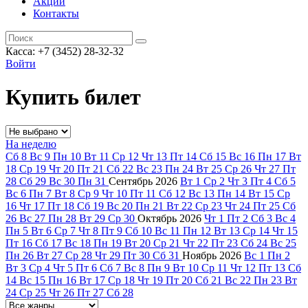
Акции
Контакты
Касса: +7 (3452)
28-32-32
Войти
Купить билет
На неделю
Сб
8
Вс
9
Пн
10
Вт
11
Ср
12
Чт
13
Пт
14
Сб
15
Вс
16
Пн
17
Вт
18
Ср
19
Чт
20
Пт
21
Сб
22
Вс
23
Пн
24
Вт
25
Ср
26
Чт
27
Пт
28
Сб
29
Вс
30
Пн
31
Сентябрь
2026
Вт
1
Ср
2
Чт
3
Пт
4
Сб
5
Вс
6
Пн
7
Вт
8
Ср
9
Чт
10
Пт
11
Сб
12
Вс
13
Пн
14
Вт
15
Ср
16
Чт
17
Пт
18
Сб
19
Вс
20
Пн
21
Вт
22
Ср
23
Чт
24
Пт
25
Сб
26
Вс
27
Пн
28
Вт
29
Ср
30
Октябрь
2026
Чт
1
Пт
2
Сб
3
Вс
4
Пн
5
Вт
6
Ср
7
Чт
8
Пт
9
Сб
10
Вс
11
Пн
12
Вт
13
Ср
14
Чт
15
Пт
16
Сб
17
Вс
18
Пн
19
Вт
20
Ср
21
Чт
22
Пт
23
Сб
24
Вс
25
Пн
26
Вт
27
Ср
28
Чт
29
Пт
30
Сб
31
Ноябрь
2026
Вс
1
Пн
2
Вт
3
Ср
4
Чт
5
Пт
6
Сб
7
Вс
8
Пн
9
Вт
10
Ср
11
Чт
12
Пт
13
Сб
14
Вс
15
Пн
16
Вт
17
Ср
18
Чт
19
Пт
20
Сб
21
Вс
22
Пн
23
Вт
24
Ср
25
Чт
26
Пт
27
Сб
28