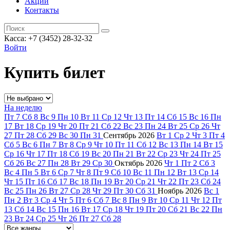
Акции
Контакты
Касса: +7 (3452)
28-32-32
Войти
Купить билет
На неделю
Пт
7
Сб
8
Вс
9
Пн
10
Вт
11
Ср
12
Чт
13
Пт
14
Сб
15
Вс
16
Пн
17
Вт
18
Ср
19
Чт
20
Пт
21
Сб
22
Вс
23
Пн
24
Вт
25
Ср
26
Чт
27
Пт
28
Сб
29
Вс
30
Пн
31
Сентябрь
2026
Вт
1
Ср
2
Чт
3
Пт
4
Сб
5
Вс
6
Пн
7
Вт
8
Ср
9
Чт
10
Пт
11
Сб
12
Вс
13
Пн
14
Вт
15
Ср
16
Чт
17
Пт
18
Сб
19
Вс
20
Пн
21
Вт
22
Ср
23
Чт
24
Пт
25
Сб
26
Вс
27
Пн
28
Вт
29
Ср
30
Октябрь
2026
Чт
1
Пт
2
Сб
3
Вс
4
Пн
5
Вт
6
Ср
7
Чт
8
Пт
9
Сб
10
Вс
11
Пн
12
Вт
13
Ср
14
Чт
15
Пт
16
Сб
17
Вс
18
Пн
19
Вт
20
Ср
21
Чт
22
Пт
23
Сб
24
Вс
25
Пн
26
Вт
27
Ср
28
Чт
29
Пт
30
Сб
31
Ноябрь
2026
Вс
1
Пн
2
Вт
3
Ср
4
Чт
5
Пт
6
Сб
7
Вс
8
Пн
9
Вт
10
Ср
11
Чт
12
Пт
13
Сб
14
Вс
15
Пн
16
Вт
17
Ср
18
Чт
19
Пт
20
Сб
21
Вс
22
Пн
23
Вт
24
Ср
25
Чт
26
Пт
27
Сб
28