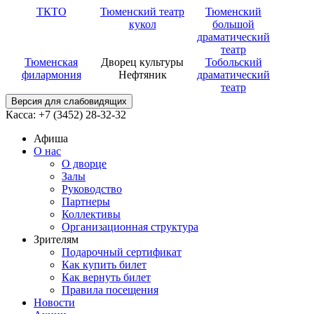
ТКТО
Тюменский театр
Тюменский
кукол
большой
драматический
театр
Тюменская
Дворец культуры
Тобольский
филармония
Нефтяник
драматический
театр
Версия для слабовидящих
Касса: +7 (3452)
28-32-32
Афиша
О нас
О дворце
Залы
Руководство
Партнеры
Коллективы
Организационная структура
Зрителям
Подарочный сертификат
Как купить билет
Как вернуть билет
Правила посещения
Новости