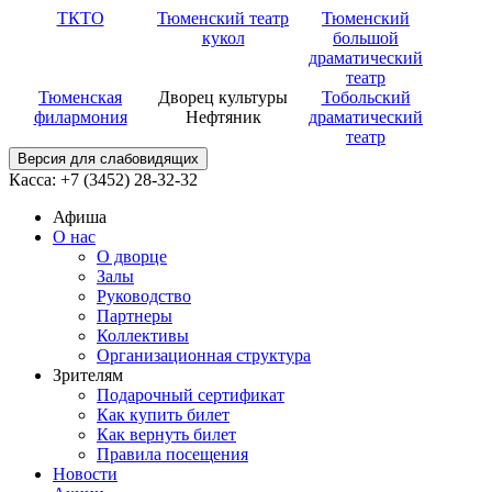
ТКТО
Тюменский театр
Тюменский
кукол
большой
драматический
театр
Тюменская
Дворец культуры
Тобольский
филармония
Нефтяник
драматический
театр
Версия для слабовидящих
Касса: +7 (3452)
28-32-32
Афиша
О нас
О дворце
Залы
Руководство
Партнеры
Коллективы
Организационная структура
Зрителям
Подарочный сертификат
Как купить билет
Как вернуть билет
Правила посещения
Новости