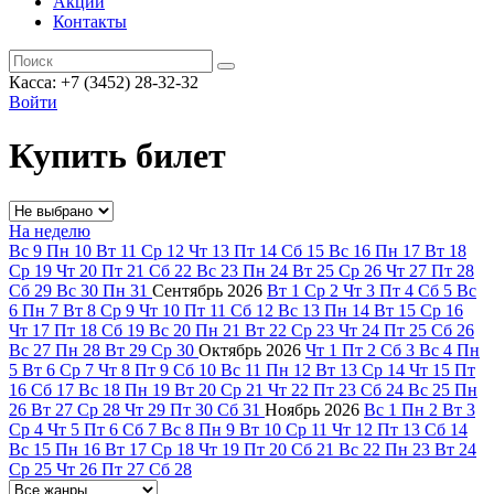
Акции
Контакты
Касса: +7 (3452)
28-32-32
Войти
Купить билет
На неделю
Вс
9
Пн
10
Вт
11
Ср
12
Чт
13
Пт
14
Сб
15
Вс
16
Пн
17
Вт
18
Ср
19
Чт
20
Пт
21
Сб
22
Вс
23
Пн
24
Вт
25
Ср
26
Чт
27
Пт
28
Сб
29
Вс
30
Пн
31
Сентябрь
2026
Вт
1
Ср
2
Чт
3
Пт
4
Сб
5
Вс
6
Пн
7
Вт
8
Ср
9
Чт
10
Пт
11
Сб
12
Вс
13
Пн
14
Вт
15
Ср
16
Чт
17
Пт
18
Сб
19
Вс
20
Пн
21
Вт
22
Ср
23
Чт
24
Пт
25
Сб
26
Вс
27
Пн
28
Вт
29
Ср
30
Октябрь
2026
Чт
1
Пт
2
Сб
3
Вс
4
Пн
5
Вт
6
Ср
7
Чт
8
Пт
9
Сб
10
Вс
11
Пн
12
Вт
13
Ср
14
Чт
15
Пт
16
Сб
17
Вс
18
Пн
19
Вт
20
Ср
21
Чт
22
Пт
23
Сб
24
Вс
25
Пн
26
Вт
27
Ср
28
Чт
29
Пт
30
Сб
31
Ноябрь
2026
Вс
1
Пн
2
Вт
3
Ср
4
Чт
5
Пт
6
Сб
7
Вс
8
Пн
9
Вт
10
Ср
11
Чт
12
Пт
13
Сб
14
Вс
15
Пн
16
Вт
17
Ср
18
Чт
19
Пт
20
Сб
21
Вс
22
Пн
23
Вт
24
Ср
25
Чт
26
Пт
27
Сб
28