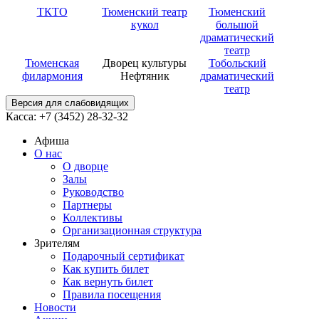
ТКТО
Тюменский театр
Тюменский
кукол
большой
драматический
театр
Тюменская
Дворец культуры
Тобольский
филармония
Нефтяник
драматический
театр
Версия для слабовидящих
Касса: +7 (3452)
28-32-32
Афиша
О нас
О дворце
Залы
Руководство
Партнеры
Коллективы
Организационная структура
Зрителям
Подарочный сертификат
Как купить билет
Как вернуть билет
Правила посещения
Новости