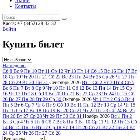
Акции
Контакты
Касса: +7 (3452)
28-32-32
Войти
Купить билет
На неделю
Сб
8
Вс
9
Пн
10
Вт
11
Ср
12
Чт
13
Пт
14
Сб
15
Вс
16
Пн
17
Вт
18
Ср
19
Чт
20
Пт
21
Сб
22
Вс
23
Пн
24
Вт
25
Ср
26
Чт
27
Пт
28
Сб
29
Вс
30
Пн
31
Сентябрь
2026
Вт
1
Ср
2
Чт
3
Пт
4
Сб
5
Вс
6
Пн
7
Вт
8
Ср
9
Чт
10
Пт
11
Сб
12
Вс
13
Пн
14
Вт
15
Ср
16
Чт
17
Пт
18
Сб
19
Вс
20
Пн
21
Вт
22
Ср
23
Чт
24
Пт
25
Сб
26
Вс
27
Пн
28
Вт
29
Ср
30
Октябрь
2026
Чт
1
Пт
2
Сб
3
Вс
4
Пн
5
Вт
6
Ср
7
Чт
8
Пт
9
Сб
10
Вс
11
Пн
12
Вт
13
Ср
14
Чт
15
Пт
16
Сб
17
Вс
18
Пн
19
Вт
20
Ср
21
Чт
22
Пт
23
Сб
24
Вс
25
Пн
26
Вт
27
Ср
28
Чт
29
Пт
30
Сб
31
Ноябрь
2026
Вс
1
Пн
2
Вт
3
Ср
4
Чт
5
Пт
6
Сб
7
Вс
8
Пн
9
Вт
10
Ср
11
Чт
12
Пт
13
Сб
14
Вс
15
Пн
16
Вт
17
Ср
18
Чт
19
Пт
20
Сб
21
Вс
22
Пн
23
Вт
24
Ср
25
Чт
26
Пт
27
Сб
28