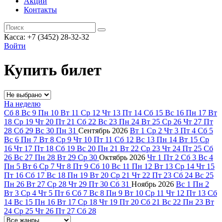
Акции
Контакты
Касса: +7 (3452)
28-32-32
Войти
Купить билет
На неделю
Сб
8
Вс
9
Пн
10
Вт
11
Ср
12
Чт
13
Пт
14
Сб
15
Вс
16
Пн
17
Вт
18
Ср
19
Чт
20
Пт
21
Сб
22
Вс
23
Пн
24
Вт
25
Ср
26
Чт
27
Пт
28
Сб
29
Вс
30
Пн
31
Сентябрь
2026
Вт
1
Ср
2
Чт
3
Пт
4
Сб
5
Вс
6
Пн
7
Вт
8
Ср
9
Чт
10
Пт
11
Сб
12
Вс
13
Пн
14
Вт
15
Ср
16
Чт
17
Пт
18
Сб
19
Вс
20
Пн
21
Вт
22
Ср
23
Чт
24
Пт
25
Сб
26
Вс
27
Пн
28
Вт
29
Ср
30
Октябрь
2026
Чт
1
Пт
2
Сб
3
Вс
4
Пн
5
Вт
6
Ср
7
Чт
8
Пт
9
Сб
10
Вс
11
Пн
12
Вт
13
Ср
14
Чт
15
Пт
16
Сб
17
Вс
18
Пн
19
Вт
20
Ср
21
Чт
22
Пт
23
Сб
24
Вс
25
Пн
26
Вт
27
Ср
28
Чт
29
Пт
30
Сб
31
Ноябрь
2026
Вс
1
Пн
2
Вт
3
Ср
4
Чт
5
Пт
6
Сб
7
Вс
8
Пн
9
Вт
10
Ср
11
Чт
12
Пт
13
Сб
14
Вс
15
Пн
16
Вт
17
Ср
18
Чт
19
Пт
20
Сб
21
Вс
22
Пн
23
Вт
24
Ср
25
Чт
26
Пт
27
Сб
28