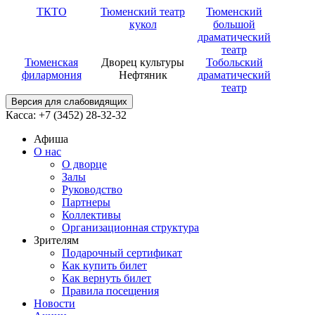
ТКТО
Тюменский театр
Тюменский
кукол
большой
драматический
театр
Тюменская
Дворец культуры
Тобольский
филармония
Нефтяник
драматический
театр
Версия для слабовидящих
Касса: +7 (3452)
28-32-32
Афиша
О нас
О дворце
Залы
Руководство
Партнеры
Коллективы
Организационная структура
Зрителям
Подарочный сертификат
Как купить билет
Как вернуть билет
Правила посещения
Новости