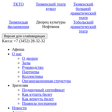
ТКТО
Тюменский театр
Тюменский
кукол
большой
драматический
театр
Тюменская
Дворец культуры
Тобольский
филармония
Нефтяник
драматический
театр
Версия для слабовидящих
Касса: +7 (3452)
28-32-32
Афиша
О нас
О дворце
Залы
Руководство
Партнеры
Коллективы
Организационная структура
Зрителям
Подарочный сертификат
Как купить билет
Как вернуть билет
Правила посещения
Новости