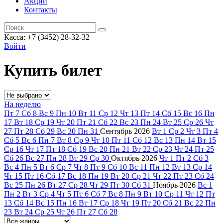
Акции
Контакты
Касса: +7 (3452)
28-32-32
Войти
Купить билет
На неделю
Пт
7
Сб
8
Вс
9
Пн
10
Вт
11
Ср
12
Чт
13
Пт
14
Сб
15
Вс
16
Пн
17
Вт
18
Ср
19
Чт
20
Пт
21
Сб
22
Вс
23
Пн
24
Вт
25
Ср
26
Чт
27
Пт
28
Сб
29
Вс
30
Пн
31
Сентябрь
2026
Вт
1
Ср
2
Чт
3
Пт
4
Сб
5
Вс
6
Пн
7
Вт
8
Ср
9
Чт
10
Пт
11
Сб
12
Вс
13
Пн
14
Вт
15
Ср
16
Чт
17
Пт
18
Сб
19
Вс
20
Пн
21
Вт
22
Ср
23
Чт
24
Пт
25
Сб
26
Вс
27
Пн
28
Вт
29
Ср
30
Октябрь
2026
Чт
1
Пт
2
Сб
3
Вс
4
Пн
5
Вт
6
Ср
7
Чт
8
Пт
9
Сб
10
Вс
11
Пн
12
Вт
13
Ср
14
Чт
15
Пт
16
Сб
17
Вс
18
Пн
19
Вт
20
Ср
21
Чт
22
Пт
23
Сб
24
Вс
25
Пн
26
Вт
27
Ср
28
Чт
29
Пт
30
Сб
31
Ноябрь
2026
Вс
1
Пн
2
Вт
3
Ср
4
Чт
5
Пт
6
Сб
7
Вс
8
Пн
9
Вт
10
Ср
11
Чт
12
Пт
13
Сб
14
Вс
15
Пн
16
Вт
17
Ср
18
Чт
19
Пт
20
Сб
21
Вс
22
Пн
23
Вт
24
Ср
25
Чт
26
Пт
27
Сб
28