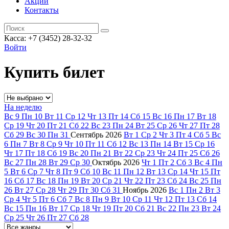
Акции
Контакты
Касса: +7 (3452)
28-32-32
Войти
Купить билет
На неделю
Вс
9
Пн
10
Вт
11
Ср
12
Чт
13
Пт
14
Сб
15
Вс
16
Пн
17
Вт
18
Ср
19
Чт
20
Пт
21
Сб
22
Вс
23
Пн
24
Вт
25
Ср
26
Чт
27
Пт
28
Сб
29
Вс
30
Пн
31
Сентябрь
2026
Вт
1
Ср
2
Чт
3
Пт
4
Сб
5
Вс
6
Пн
7
Вт
8
Ср
9
Чт
10
Пт
11
Сб
12
Вс
13
Пн
14
Вт
15
Ср
16
Чт
17
Пт
18
Сб
19
Вс
20
Пн
21
Вт
22
Ср
23
Чт
24
Пт
25
Сб
26
Вс
27
Пн
28
Вт
29
Ср
30
Октябрь
2026
Чт
1
Пт
2
Сб
3
Вс
4
Пн
5
Вт
6
Ср
7
Чт
8
Пт
9
Сб
10
Вс
11
Пн
12
Вт
13
Ср
14
Чт
15
Пт
16
Сб
17
Вс
18
Пн
19
Вт
20
Ср
21
Чт
22
Пт
23
Сб
24
Вс
25
Пн
26
Вт
27
Ср
28
Чт
29
Пт
30
Сб
31
Ноябрь
2026
Вс
1
Пн
2
Вт
3
Ср
4
Чт
5
Пт
6
Сб
7
Вс
8
Пн
9
Вт
10
Ср
11
Чт
12
Пт
13
Сб
14
Вс
15
Пн
16
Вт
17
Ср
18
Чт
19
Пт
20
Сб
21
Вс
22
Пн
23
Вт
24
Ср
25
Чт
26
Пт
27
Сб
28