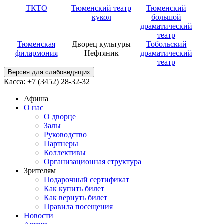
ТКТО
Тюменский театр
Тюменский
кукол
большой
драматический
театр
Тюменская
Дворец культуры
Тобольский
филармония
Нефтяник
драматический
театр
Версия для слабовидящих
Касса: +7 (3452)
28-32-32
Афиша
О нас
О дворце
Залы
Руководство
Партнеры
Коллективы
Организационная структура
Зрителям
Подарочный сертификат
Как купить билет
Как вернуть билет
Правила посещения
Новости