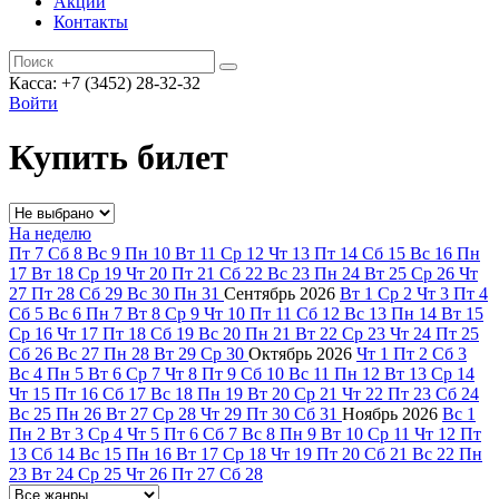
Акции
Контакты
Касса: +7 (3452)
28-32-32
Войти
Купить билет
На неделю
Пт
7
Сб
8
Вс
9
Пн
10
Вт
11
Ср
12
Чт
13
Пт
14
Сб
15
Вс
16
Пн
17
Вт
18
Ср
19
Чт
20
Пт
21
Сб
22
Вс
23
Пн
24
Вт
25
Ср
26
Чт
27
Пт
28
Сб
29
Вс
30
Пн
31
Сентябрь
2026
Вт
1
Ср
2
Чт
3
Пт
4
Сб
5
Вс
6
Пн
7
Вт
8
Ср
9
Чт
10
Пт
11
Сб
12
Вс
13
Пн
14
Вт
15
Ср
16
Чт
17
Пт
18
Сб
19
Вс
20
Пн
21
Вт
22
Ср
23
Чт
24
Пт
25
Сб
26
Вс
27
Пн
28
Вт
29
Ср
30
Октябрь
2026
Чт
1
Пт
2
Сб
3
Вс
4
Пн
5
Вт
6
Ср
7
Чт
8
Пт
9
Сб
10
Вс
11
Пн
12
Вт
13
Ср
14
Чт
15
Пт
16
Сб
17
Вс
18
Пн
19
Вт
20
Ср
21
Чт
22
Пт
23
Сб
24
Вс
25
Пн
26
Вт
27
Ср
28
Чт
29
Пт
30
Сб
31
Ноябрь
2026
Вс
1
Пн
2
Вт
3
Ср
4
Чт
5
Пт
6
Сб
7
Вс
8
Пн
9
Вт
10
Ср
11
Чт
12
Пт
13
Сб
14
Вс
15
Пн
16
Вт
17
Ср
18
Чт
19
Пт
20
Сб
21
Вс
22
Пн
23
Вт
24
Ср
25
Чт
26
Пт
27
Сб
28