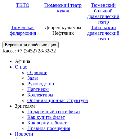
ТКТО
Тюменский театр
Тюменский
кукол
большой
драматический
театр
Тюменская
Дворец культуры
Тобольский
филармония
Нефтяник
драматический
театр
Версия для слабовидящих
Касса: +7 (3452)
28-32-32
Афиша
О нас
О дворце
Залы
Руководство
Партнеры
Коллективы
Организационная структура
Зрителям
Подарочный сертификат
Как купить билет
Как вернуть билет
Правила посещения
Новости