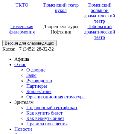
ТКТО
Тюменский театр
Тюменский
кукол
большой
драматический
театр
Тюменская
Дворец культуры
Тобольский
филармония
Нефтяник
драматический
театр
Версия для слабовидящих
Касса: +7 (3452)
28-32-32
Афиша
О нас
О дворце
Залы
Руководство
Партнеры
Коллективы
Организационная структура
Зрителям
Подарочный сертификат
Как купить билет
Как вернуть билет
Правила посещения
Новости