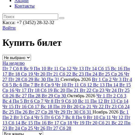
Акции
Контакты
Касса: +7 (3452)
28-32-32
Войти
Купить билет
На неделю
Пт
7
Сб
8
Вс
9
Пн
10
Вт
11
Ср
12
Чт
13
Пт
14
Сб
15
Вс
16
Пн
17
Вт
18
Ср
19
Чт
20
Пт
21
Сб
22
Вс
23
Пн
24
Вт
25
Ср
26
Чт
27
Пт
28
Сб
29
Вс
30
Пн
31
Сентябрь
2026
Вт
1
Ср
2
Чт
3
Пт
4
Сб
5
Вс
6
Пн
7
Вт
8
Ср
9
Чт
10
Пт
11
Сб
12
Вс
13
Пн
14
Вт
15
Ср
16
Чт
17
Пт
18
Сб
19
Вс
20
Пн
21
Вт
22
Ср
23
Чт
24
Пт
25
Сб
26
Вс
27
Пн
28
Вт
29
Ср
30
Октябрь
2026
Чт
1
Пт
2
Сб
3
Вс
4
Пн
5
Вт
6
Ср
7
Чт
8
Пт
9
Сб
10
Вс
11
Пн
12
Вт
13
Ср
14
Чт
15
Пт
16
Сб
17
Вс
18
Пн
19
Вт
20
Ср
21
Чт
22
Пт
23
Сб
24
Вс
25
Пн
26
Вт
27
Ср
28
Чт
29
Пт
30
Сб
31
Ноябрь
2026
Вс
1
Пн
2
Вт
3
Ср
4
Чт
5
Пт
6
Сб
7
Вс
8
Пн
9
Вт
10
Ср
11
Чт
12
Пт
13
Сб
14
Вс
15
Пн
16
Вт
17
Ср
18
Чт
19
Пт
20
Сб
21
Вс
22
Пн
23
Вт
24
Ср
25
Чт
26
Пт
27
Сб
28