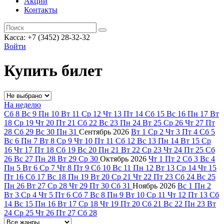
Акции
Контакты
Касса: +7 (3452)
28-32-32
Войти
Купить билет
На неделю
Сб
8
Вс
9
Пн
10
Вт
11
Ср
12
Чт
13
Пт
14
Сб
15
Вс
16
Пн
17
Вт
18
Ср
19
Чт
20
Пт
21
Сб
22
Вс
23
Пн
24
Вт
25
Ср
26
Чт
27
Пт
28
Сб
29
Вс
30
Пн
31
Сентябрь
2026
Вт
1
Ср
2
Чт
3
Пт
4
Сб
5
Вс
6
Пн
7
Вт
8
Ср
9
Чт
10
Пт
11
Сб
12
Вс
13
Пн
14
Вт
15
Ср
16
Чт
17
Пт
18
Сб
19
Вс
20
Пн
21
Вт
22
Ср
23
Чт
24
Пт
25
Сб
26
Вс
27
Пн
28
Вт
29
Ср
30
Октябрь
2026
Чт
1
Пт
2
Сб
3
Вс
4
Пн
5
Вт
6
Ср
7
Чт
8
Пт
9
Сб
10
Вс
11
Пн
12
Вт
13
Ср
14
Чт
15
Пт
16
Сб
17
Вс
18
Пн
19
Вт
20
Ср
21
Чт
22
Пт
23
Сб
24
Вс
25
Пн
26
Вт
27
Ср
28
Чт
29
Пт
30
Сб
31
Ноябрь
2026
Вс
1
Пн
2
Вт
3
Ср
4
Чт
5
Пт
6
Сб
7
Вс
8
Пн
9
Вт
10
Ср
11
Чт
12
Пт
13
Сб
14
Вс
15
Пн
16
Вт
17
Ср
18
Чт
19
Пт
20
Сб
21
Вс
22
Пн
23
Вт
24
Ср
25
Чт
26
Пт
27
Сб
28