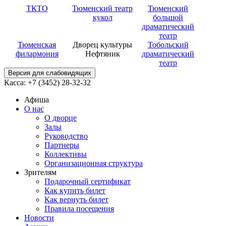
ТКТО
Тюменский театр
Тюменский
кукол
большой
драматический
театр
Тюменская
Дворец культуры
Тобольский
филармония
Нефтяник
драматический
театр
Версия для слабовидящих
Касса: +7 (3452)
28-32-32
Афиша
О нас
О дворце
Залы
Руководство
Партнеры
Коллективы
Организационная структура
Зрителям
Подарочный сертификат
Как купить билет
Как вернуть билет
Правила посещения
Новости