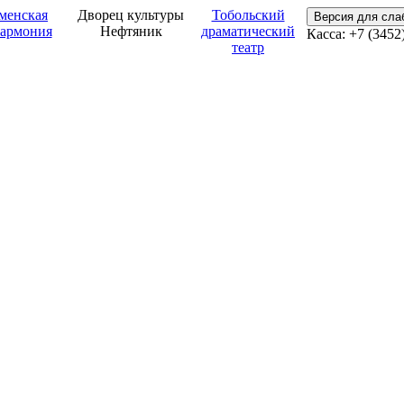
менская
Дворец культуры
Тобольский
Версия для сл
армония
Нефтяник
драматический
Касса: +7 (3452
театр