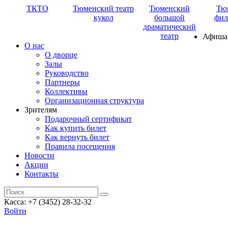
ТКТО
Тюменский театр
Тюменский
Тю
кукол
большой
фил
драматический
театр
Афиша
О нас
О дворце
Залы
Руководство
Партнеры
Коллективы
Организационная структура
Зрителям
Подарочный сертификат
Как купить билет
Как вернуть билет
Правила посещения
Новости
Акции
Контакты
Касса: +7 (3452)
28-32-32
Войти