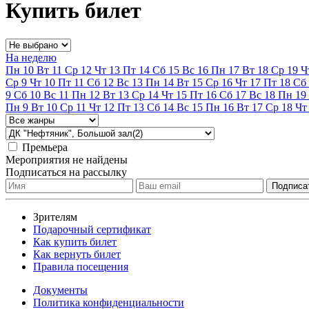
Купить билет
На неделю
Пн
10
Вт
11
Ср
12
Чт
13
Пт
14
Сб
15
Вс
16
Пн
17
Вт
18
Ср
19
Ч
Ср
9
Чт
10
Пт
11
Сб
12
Вс
13
Пн
14
Вт
15
Ср
16
Чт
17
Пт
18
Сб
9
Сб
10
Вс
11
Пн
12
Вт
13
Ср
14
Чт
15
Пт
16
Сб
17
Вс
18
Пн
19
Пн
9
Вт
10
Ср
11
Чт
12
Пт
13
Сб
14
Вс
15
Пн
16
Вт
17
Ср
18
Чт
Премьера
Мероприятия не найдены
Подписаться на рассылку
Зрителям
Подарочный сертификат
Как купить билет
Как вернуть билет
Правила посещения
Документы
Политика конфиденциальности