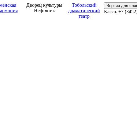
менская
Дворец культуры
Тобольский
Версия для сл
армония
Нефтяник
драматический
Касса: +7 (3452
театр