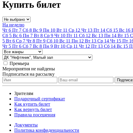
Купить билет
На неделю
Чт
6
Пт
7
Сб
8
Вс
9
Пн
10
Вт
11
Ср
12
Чт
13
Пт
14
Сб
15
Вс
16
Сб
5
Вс
6
Пн
7
Вт
8
Ср
9
Чт
10
Пт
11
Сб
12
Вс
13
Пн
14
Вт
15
С
5
Вт
6
Ср
7
Чт
8
Пт
9
Сб
10
Вс
11
Пн
12
Вт
13
Ср
14
Чт
15
Пт
1
Чт
5
Пт
6
Сб
7
Вс
8
Пн
9
Вт
10
Ср
11
Чт
12
Пт
13
Сб
14
Вс
15
П
Премьера
Мероприятия не найдены
Подписаться на рассылку
Зрителям
Подарочный сертификат
Как купить билет
Как вернуть билет
Правила посещения
Документы
Политика конфиденциальности