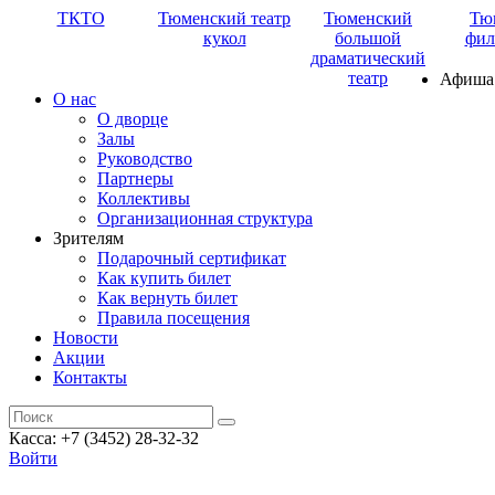
ТКТО
Тюменский театр
Тюменский
Тю
кукол
большой
фил
драматический
театр
Афиша
О нас
О дворце
Залы
Руководство
Партнеры
Коллективы
Организационная структура
Зрителям
Подарочный сертификат
Как купить билет
Как вернуть билет
Правила посещения
Новости
Акции
Контакты
Касса: +7 (3452)
28-32-32
Войти